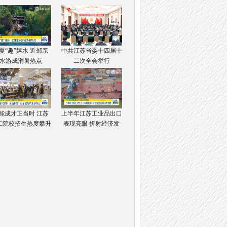
夏“趣”嬉水 近郊亲
中共江苏省委十四届十
水游成消暑热点
二次全会举行
能成才正当时 江苏
上半年江苏工业品出口
工院校招生热度攀升
表现亮眼 折射经济发
展强大韧性