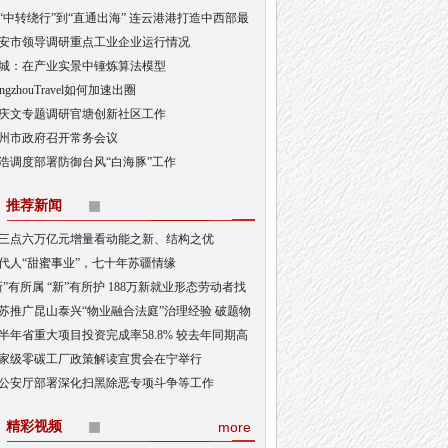
“中转绕行”到“直通出海” 连云港港打造中西部最
出海口
安市领导调研重点工业企业运行情况
城：在产业实景中锤炼算法模型
angzhouTravel如何加速出圈
庆文专题调研官塘创新社区工作
州市政府召开常务会议
浩调度部署防御台风“白海豚”工作
推荐新闻
三点六万亿元增量看动能之新、结构之优
代人“甜蜜事业”，七十年苏疆情缘
新”有所属 “新”有所护 188万新就业形态劳动者找
“娘家”
苏推广昆山泰兴“物业融合法庭”治理经验 破题物
治理“老大难”
半年省重大项目投资完成率58.8% 较去年同期高
3.5个百分点
家级零碳工厂政策解读宣贯会在宁举行
公安厅部署深化扫黑除恶专项斗争等工作
精彩视频
more