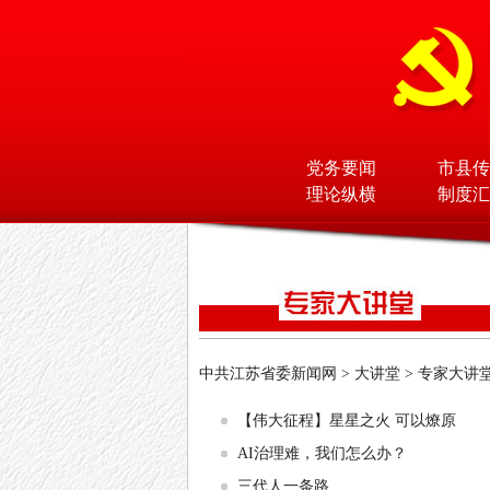
党务要闻
市县传
理论纵横
制度汇
中共江苏省委新闻网
>
大讲堂
>
专家大讲
【伟大征程】星星之火 可以燎原
AI治理难，我们怎么办？
三代人一条路