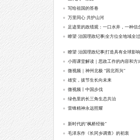
写给祖国的答卷
万里同心 共护山河
足迹里的政绩观：一口水井，一种信
瞭望·治国理政纪事|全方位全地域全
瞭望·治国理政纪事|打造具有全球影
小雨课堂解读｜思政工作的内容和方
微视频｜神州北极 “因北而兴”
雄安，拔节生长向未来
微视频丨中国步伐
绿色里的长三角生态共治
雷锋精神永远照耀
新时代的“枫桥经验”
毛泽东作《长冈乡调查》的初衷