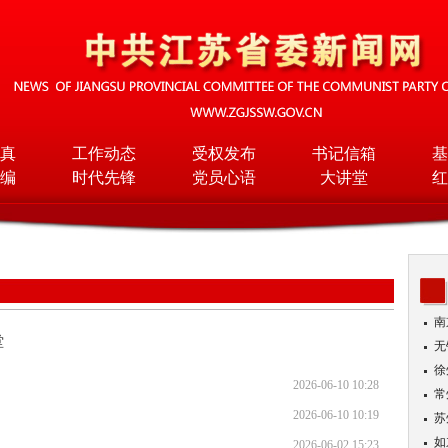
真
工作动态
受权发布
书记信箱
基
编
时代先锋
党员心语
大讲堂
红
南
堂
无
入
徐
2026-06-10 10:28
常
2026-06-10 10:19
苏
如
2026-06-02 15:23