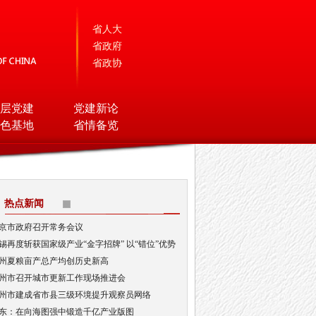
省人大
省政府
省政协
层党建
党建新论
色基地
省情备览
热点新闻
京市政府召开常务会议
锡再度斩获国家级产业“金字招牌” 以“错位”优势
局AI顶层赛道
州夏粮亩产总产均创历史新高
州市召开城市更新工作现场推进会
州市建成省市县三级环境提升观察员网络
东：在向海图强中锻造千亿产业版图