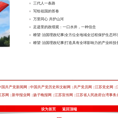
三代人一条路
写给祖国的答卷
万里同心 共护山河
足迹里的政绩观：一口水井，一种信念
瞭望·治国理政纪事|全方位全地域全过程保护生态环
瞭望·治国理政纪事|打造具有全球影响力的产业科技
中国共产党新闻网
中国共产党历史和文献网
共产党员网
江苏党史网
|
|
|
|
江苏网
新华报业网
扬子晚报网
江苏宣传网
江苏省人民政府台湾事务
|
|
|
|
设为首页
返回顶端