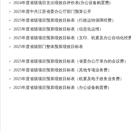
2024年度省级项目支出绩效自评价表(办公设备购置费)
2025年度中共江苏省委办公厅部门预算公开
2025年度省级项目预算绩效目标表（行政运转保障经费）
2025年度省级项目预算绩效目标表（信息化运维）
2025年度省级项目预算绩效目标表（文印、机要及办公自动化经
2025年度省级部门整体预算绩效目标表
2025年度省级项目预算绩效目标表（省委办公厅承办的会议费）
2025年度省级项目预算绩效目标表（其他专项业务费）
2025年度省级项目预算绩效目标表（机要及电子政务业务费）
2025年度省级项目预算绩效目标表（办公设备购置费）