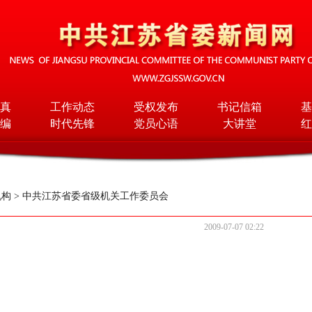
真
工作动态
受权发布
书记信箱
基
编
时代先锋
党员心语
大讲堂
红
机构
>
中共江苏省委省级机关工作委员会
2009-07-07 02:22