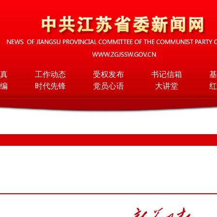
真
工作动态
受权发布
书记信箱
基
编
时代先锋
党员心语
大讲堂
红