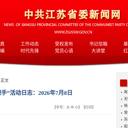
真
工作动态
受权发布
书记信箱
基
编
时代先锋
党员心语
大讲堂
红
 正文
手”活动日志：2026年7月8日
南
无
入
徐
【字号：
大
中
小
】【
打印
】
常
苏
如