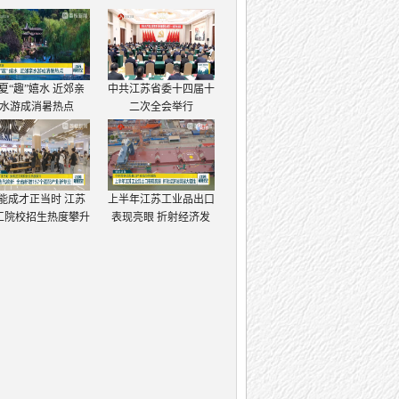
夏“趣”嬉水 近郊亲
中共江苏省委十四届十
水游成消暑热点
二次全会举行
能成才正当时 江苏
上半年江苏工业品出口
工院校招生热度攀升
表现亮眼 折射经济发
展强大韧性