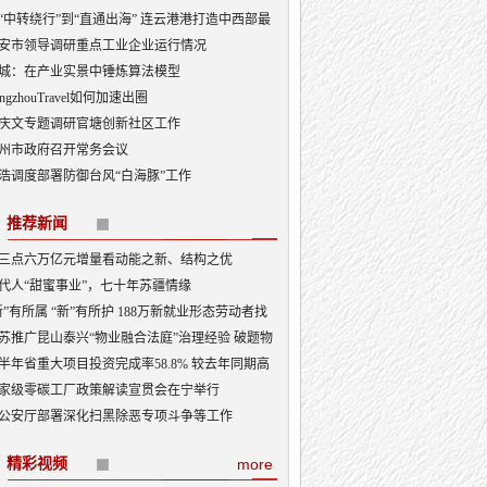
“中转绕行”到“直通出海” 连云港港打造中西部最
出海口
安市领导调研重点工业企业运行情况
城：在产业实景中锤炼算法模型
angzhouTravel如何加速出圈
庆文专题调研官塘创新社区工作
州市政府召开常务会议
浩调度部署防御台风“白海豚”工作
推荐新闻
三点六万亿元增量看动能之新、结构之优
代人“甜蜜事业”，七十年苏疆情缘
新”有所属 “新”有所护 188万新就业形态劳动者找
“娘家”
苏推广昆山泰兴“物业融合法庭”治理经验 破题物
治理“老大难”
半年省重大项目投资完成率58.8% 较去年同期高
3.5个百分点
家级零碳工厂政策解读宣贯会在宁举行
公安厅部署深化扫黑除恶专项斗争等工作
精彩视频
more