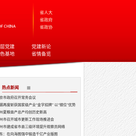
省人大
省政府
省政协
层党建
党建新论
色基地
省情备览
热点新闻
京市政府召开常务会议
锡再度斩获国家级产业“金字招牌” 以“错位”优势
局AI顶层赛道
州夏粮亩产总产均创历史新高
州市召开城市更新工作现场推进会
州市建成省市县三级环境提升观察员网络
东：在向海图强中锻造千亿产业版图