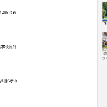
频调度会议
盛
董事长陈升
技
技
科斯·罗查