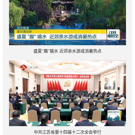
盛夏“趣”嬉水 近郊亲水游成消暑热点
中共江苏省委十四届十二次全会举行