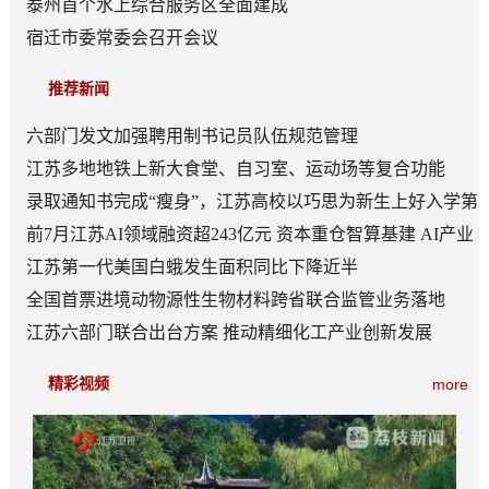
泰州首个水上综合服务区全面建成
宿迁市委常委会召开会议
推荐新闻
六部门发文加强聘用制书记员队伍规范管理
江苏多地地铁上新大食堂、自习室、运动场等复合功能
——从“客流通道”到“生活场景”
录取通知书完成“瘦身”，江苏高校以巧思为新生上好入学第
一课
前7月江苏AI领域融资超243亿元 资本重仓智算基建 AI产业
底盘夯实
江苏第一代美国白蛾发生面积同比下降近半
全国首票进境动物源性生物材料跨省联合监管业务落地
江苏六部门联合出台方案 推动精细化工产业创新发展
精彩视频
more