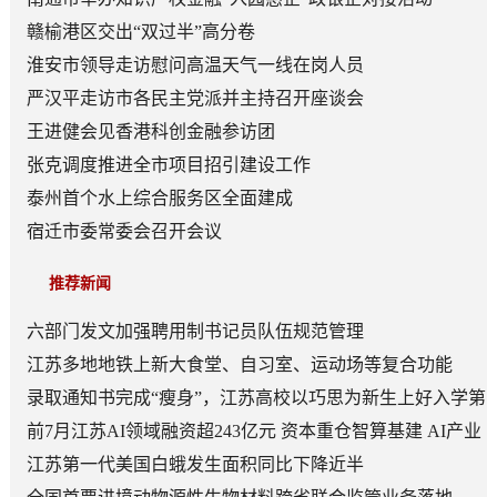
赣榆港区交出“双过半”高分卷
淮安市领导走访慰问高温天气一线在岗人员
严汉平走访市各民主党派并主持召开座谈会
王进健会见香港科创金融参访团
张克调度推进全市项目招引建设工作
泰州首个水上综合服务区全面建成
宿迁市委常委会召开会议
推荐新闻
六部门发文加强聘用制书记员队伍规范管理
江苏多地地铁上新大食堂、自习室、运动场等复合功能
——从“客流通道”到“生活场景”
录取通知书完成“瘦身”，江苏高校以巧思为新生上好入学第
一课
前7月江苏AI领域融资超243亿元 资本重仓智算基建 AI产业
底盘夯实
江苏第一代美国白蛾发生面积同比下降近半