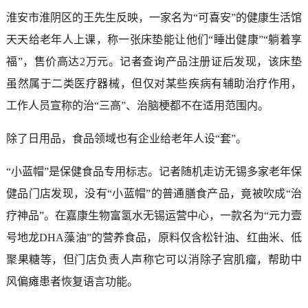
淮安市淮阴区的王先生反映，一家名为“可喜安”的健康生活馆
天天给老年人上课，称一张床垫能让他们“睡出健康”“躺着享
福”，售价高达2万元。记者查询产品注册证后发现，该床垫
虽然属于二类医疗器械，但仅对某些疾病有辅助治疗作用，
工作人员宣称的治“三高”、治脑梗都不在适用范围内。
除了日用品，食品领域也有企业给老年人设“套”。
“小蓝帽”是保健食品专用标志。记者随机走访无锡多家老年保
健品门店发现，没有“小蓝帽”的普通膳食产品，竟被吹成“治
疗神品”。在嘉康生物富氢水无锡运营中心，一款名为“元力壹
号地龙DHA藻油”的营养食品，原料仅含松针油、红曲米、低
聚果糖等，但门店负责人声称它可以消除子宫肌瘤，帮助中
风偏瘫患者恢复语言功能。