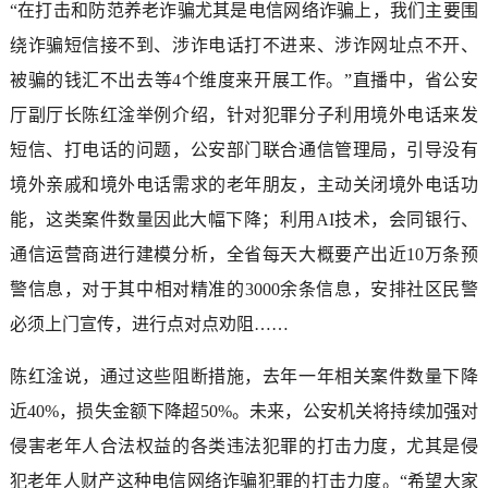
“在打击和防范养老诈骗尤其是电信网络诈骗上，我们主要围
绕诈骗短信接不到、涉诈电话打不进来、涉诈网址点不开、
被骗的钱汇不出去等4个维度来开展工作。”直播中，省公安
厅副厅长陈红淦举例介绍，针对犯罪分子利用境外电话来发
短信、打电话的问题，公安部门联合通信管理局，引导没有
境外亲戚和境外电话需求的老年朋友，主动关闭境外电话功
能，这类案件数量因此大幅下降；利用AI技术，会同银行、
通信运营商进行建模分析，全省每天大概要产出近10万条预
警信息，对于其中相对精准的3000余条信息，安排社区民警
必须上门宣传，进行点对点劝阻……
陈红淦说，通过这些阻断措施，去年一年相关案件数量下降
近40%，损失金额下降超50%。未来，公安机关将持续加强对
侵害老年人合法权益的各类违法犯罪的打击力度，尤其是侵
犯老年人财产这种电信网络诈骗犯罪的打击力度。“希望大家