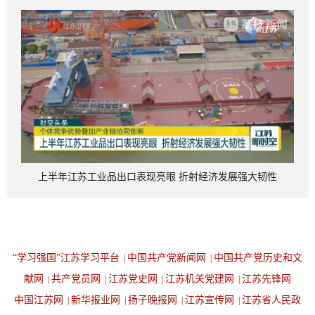
上半年江苏工业品出口表现亮眼 折射经济发展强大韧性
“学习强国”江苏学习平台
中国共产党新闻网
中国共产党历史和文
|
|
献网
共产党员网
江苏党史网
江苏机关党建网
江苏先锋网
|
|
|
|
中国江苏网
新华报业网
扬子晚报网
江苏宣传网
江苏省人民政
|
|
|
|