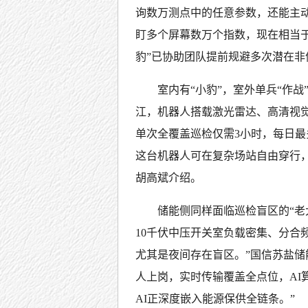
询数万测点中的任意参数，还能主
盯多个屏幕数万个指数，现在相当于
豹”已协助团队提前规避多次潜在非
室内有“小豹”，室外单兵“作
江，机器人搭载激光雷达、高清视
单次全覆盖巡检仅需3小时，每日最
这台机器人可在复杂场站自由穿行，
胡高斌介绍。
储能侧同样面临巡检盲区的“老
10千伏中压开关室负载密集、分合
尤其是夜间存在盲区。”国信苏盐
人上岗，实时传输覆盖全点位，AI
AI正深度嵌入能源保供全链条。”