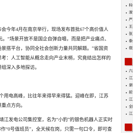
动
科
淮
严
王
会今年4月在南京举行，现场发布首批67个高价值人
张
亿元。“场景开放不是国企自弹自唱，而是把产业痛点、
泰
场景搭平台，协同全社会创新力量共同解题。”省国资
宿
思考：人工智能从概念走向产业末梢，究竟结出怎样的
研组深入多地探访。
六
江
功
录
好
前
首个用电高峰，比往年来得早来得猛。迎峰在即，江苏
A
江
供重点方向。
全
落
江
信靖江发电公司集控室，名为“小豹”的银色机器人正实时
展
称作“0号值班员”，全天候在岗，只需一句口令，即可查