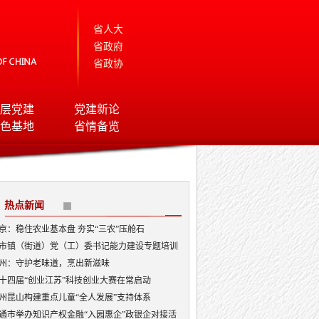
省人大
省政府
省政协
层党建
党建新论
色基地
省情备览
热点新闻
京：稳住农业基本盘 夯实“三农”压舱石
市镇（街道）党（工）委书记能力建设专题培训
开班
州：守护老味道，烹出新滋味
十四届“创业江苏”科技创业大赛在常启动
州昆山构建重点儿童“全人发展”支持体系
通市举办知识产权金融“入园惠企”政银企对接活