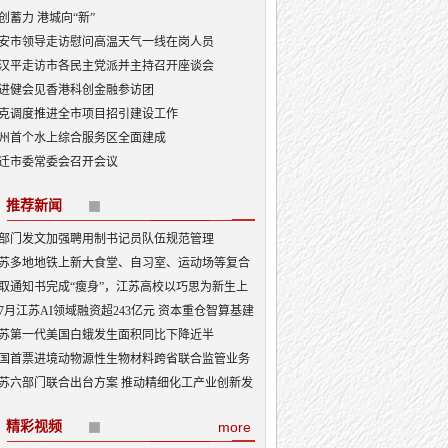
创蓄力 港城向“新”
安市领导走访慰问高温天气一线在岗人员
汉平走访市各民主党派并主持召开座谈会
进健会见香港科创金融参访团
克调度推进全市项目招引建设工作
州首个水上综合服务区全面建成
迁市委常委会召开会议
推荐新闻
部门发文加强聘用制书记员队伍规范管理
苏多地地铁上新大食堂、自习室、运动场等复合
能——从“客流通道”到“生活场景”
取通知书完成“瘦身”，江苏高校以巧思为新生上
入学第一课
7月江苏AI领域融资超243亿元 资本重仓智算基建
I产业底盘夯实
苏第一代美国白蛾发生面积同比下降近半
国首票进境动物源性生物材料跨省联合监管业务
地
苏六部门联合出台方案 推动精细化工产业创新发
精彩视频
more