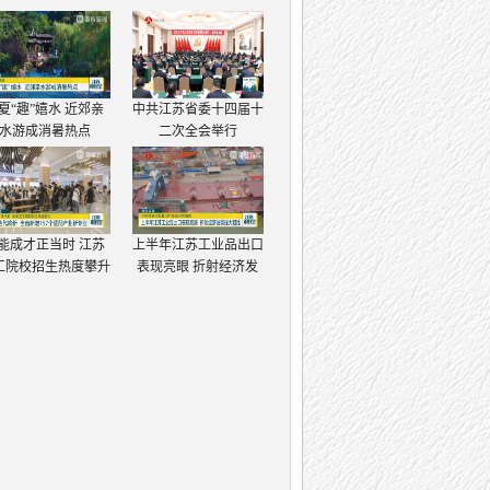
夏“趣”嬉水 近郊亲
中共江苏省委十四届十
水游成消暑热点
二次全会举行
能成才正当时 江苏
上半年江苏工业品出口
工院校招生热度攀升
表现亮眼 折射经济发
展强大韧性