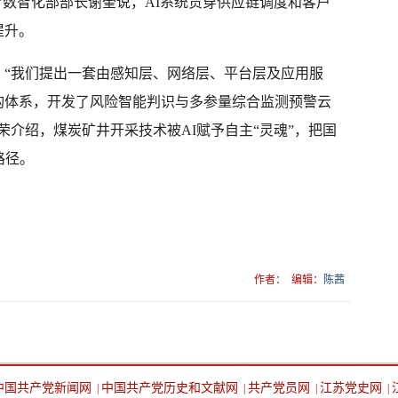
”数智化部部长谢奎说，AI系统贯穿供应链调度和客户
提升。
。“我们提出一套由感知层、网络层、平台层及应用服
构体系，开发了风险智能判识与多参量综合监测预警云
荣介绍，煤炭矿井开采技术被AI赋予自主“灵魂”，把国
路径。
作者：
编辑：
陈茜
中国共产党新闻网
中国共产党历史和文献网
共产党员网
江苏党史网
|
|
|
|