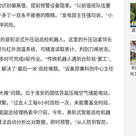
动识别偏离值、提前预警设备隐患。“以前值班队伍要
多了一双永不疲倦的眼睛。”发电部主任强均说，“小
停风险。
盛
战”的是轮足式升压站巡检机器人。这里的升压站紧邻长
觉与红外测温系统，可精准读取表计、判别刀闸状态。
多时可完成6轮作业。“传统机器人遇到台阶就‘罢工’，
技
解决了‘最后一米’巡检难题。”设备部兼科创中心主任
技
大难”问题。位于淮安的国信苏盐压缩空气储能电站，
频繁。“过去人工每8小时巡检一次，未能覆盖全时段，
储能副总经理杨素中介绍，今年，悬轨式智能巡检机器
算法自动分析比对数据，即时预警。“从人防到智防，