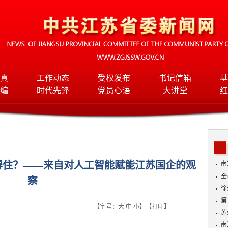
真
工作动态
受权发布
书记信箱
基
编
时代先锋
党员心语
大讲堂
红
得住？——来自对人工智能赋能江苏国企的观
南
全
察
班
徐
第
【字号：
大
中
小
】【
打印
】
苏
南