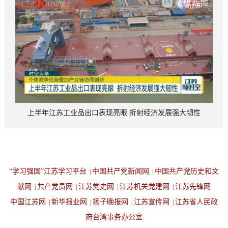
上半年江苏工业品出口表现亮眼 折射经济发展强大韧性
“学习强国”江苏学习平台
中国共产党新闻网
中国共产党历史和文
|
|
献网
共产党员网
江苏党史网
江苏机关党建网
江苏先锋网
|
|
|
|
中国江苏网
新华报业网
扬子晚报网
江苏宣传网
江苏省人民政
|
|
|
|
府台湾事务办公室