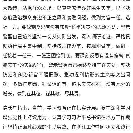
大政绩，站稳群众立场，以真挚感情办好民生实事，以坚决
态度整治群众身边不正之风和腐败问题，做到为官一任、造
福一方。要深刻反思有没有违反“科学决策”的思想方法，警示
警醒自己始终坚持一切从实际出发，深入调研论证，严格贯
彻执行民主集中制，坚持按规律办事、按规矩做事，做到一
任接着一任干、一张蓝图绘到底。要深刻反思有没有偏离“真
抓实干”的实践导向，警示警醒自己始终坚持干在实处，坚决
防范和纠治新官不理旧账、急功近利搞形式主义等突出问
题，多做打基础、利长远的事，追求实实在在、没有水分的
增长，做到在其位、谋其政、尽其责。
信长星指出，当前，学习教育正在扎实开展。要在深化学习
增强党性上持续用力，认真学习习近平总书记在地方工作期
间坚持正确政绩观的生动实践、在浙江工作期间树立和践行