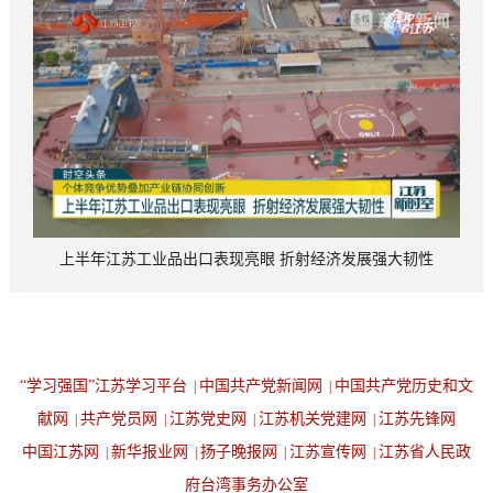
上半年江苏工业品出口表现亮眼 折射经济发展强大韧性
“学习强国”江苏学习平台
中国共产党新闻网
中国共产党历史和文
|
|
献网
共产党员网
江苏党史网
江苏机关党建网
江苏先锋网
|
|
|
|
中国江苏网
新华报业网
扬子晚报网
江苏宣传网
江苏省人民政
|
|
|
|
府台湾事务办公室