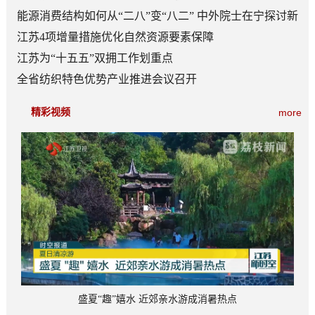
能源消费结构如何从“二八”变“八二” 中外院士在宁探讨新
型能源体系建设
江苏4项增量措施优化自然资源要素保障
江苏为“十五五”双拥工作划重点
全省纺织特色优势产业推进会议召开
精彩视频
more
盛夏“趣”嬉水 近郊亲水游成消暑热点