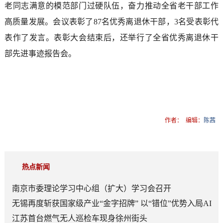
老同志满意的模范部门过硬队伍，奋力推动全省老干部工作
高质量发展。会议表彰了87名优秀离退休干部，3名受表彰代
表作了发言。表彰大会结束后，还举行了全省优秀离退休干
部先进事迹报告会。
作者：
编辑：
陈茜
热点新闻
南京市委理论学习中心组（扩大）学习会召开
无锡再度斩获国家级产业“金字招牌” 以“错位”优势入局AI
顶层赛道
江苏首台燃气无人巡检车现身徐州街头