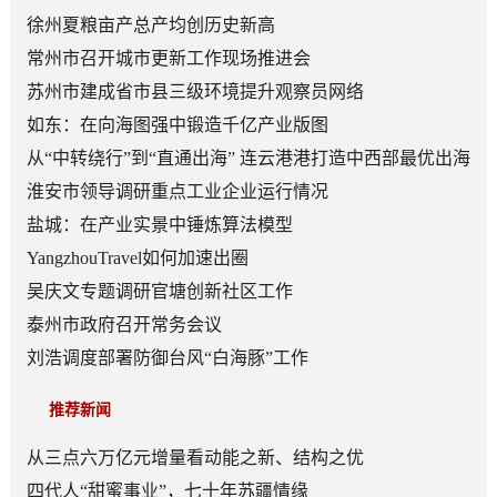
顶层赛道
徐州夏粮亩产总产均创历史新高
常州市召开城市更新工作现场推进会
苏州市建成省市县三级环境提升观察员网络
如东：在向海图强中锻造千亿产业版图
从“中转绕行”到“直通出海” 连云港港打造中西部最优出海
口
淮安市领导调研重点工业企业运行情况
盐城：在产业实景中锤炼算法模型
YangzhouTravel如何加速出圈
吴庆文专题调研官塘创新社区工作
泰州市政府召开常务会议
刘浩调度部署防御台风“白海豚”工作
推荐新闻
从三点六万亿元增量看动能之新、结构之优
四代人“甜蜜事业”，七十年苏疆情缘