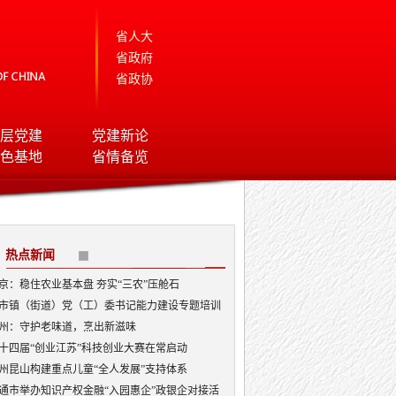
省人大
省政府
省政协
层党建
党建新论
色基地
省情备览
热点新闻
京：稳住农业基本盘 夯实“三农”压舱石
市镇（街道）党（工）委书记能力建设专题培训
开班
州：守护老味道，烹出新滋味
十四届“创业江苏”科技创业大赛在常启动
州昆山构建重点儿童“全人发展”支持体系
通市举办知识产权金融“入园惠企”政银企对接活