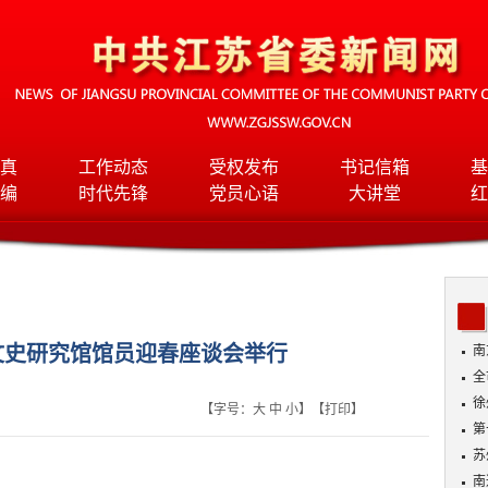
真
工作动态
受权发布
书记信箱
基
编
时代先锋
党员心语
大讲堂
红
文史研究馆馆员迎春座谈会举行
南
全
班
徐
【字号：
大
中
小
】【
打印
】
第
苏
南