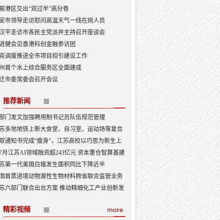
榆港区交出“双过半”高分卷
安市领导走访慰问高温天气一线在岗人员
汉平走访市各民主党派并主持召开座谈会
进健会见香港科创金融参访团
克调度推进全市项目招引建设工作
州首个水上综合服务区全面建成
迁市委常委会召开会议
推荐新闻
部门发文加强聘用制书记员队伍规范管理
苏多地地铁上新大食堂、自习室、运动场等复合
能——从“客流通道”到“生活场景”
取通知书完成“瘦身”，江苏高校以巧思为新生上
入学第一课
7月江苏AI领域融资超243亿元 资本重仓智算基建
I产业底盘夯实
苏第一代美国白蛾发生面积同比下降近半
国首票进境动物源性生物材料跨省联合监管业务
地
苏六部门联合出台方案 推动精细化工产业创新发
精彩视频
more