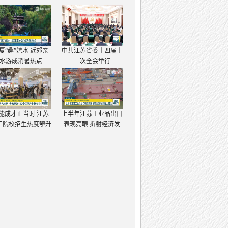
夏“趣”嬉水 近郊亲
中共江苏省委十四届十
水游成消暑热点
二次全会举行
能成才正当时 江苏
上半年江苏工业品出口
工院校招生热度攀升
表现亮眼 折射经济发
展强大韧性