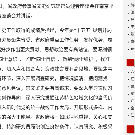
动
赣
10日，省政府参事省文史研究馆馆员迎春座谈会在南京举
淮
席座谈会并讲话。
严
王
史工作取得的成绩后指出，今年是“十五五”规划开局
张
研究员聚焦省委、省政府重点工作任务，发挥优势、履
泰
宿
起好步作出更大贡献。思想政治要有高站位，要深刻领
四个意识”、坚定“四个自信”、做到“两个维护”，找准
点、切入点和结合点；资政建言要有高见地，要聚焦事
六
键环节，深入开展调查研究，把情况摸清、把问题找
江
功
录
的意见建议；崇文鉴史要有高追求，要深入学习贯彻习
好
前
的创作导向，深入研究发掘江苏特色地域文化的当代价
A
江
融入新时代党的统一战线工作大局，开展形式多样、内
全
落
江
展的强大正能量。省政府将一如既往地重视、关心和支
展
员、特约研究员履职创造良好条件，认真研究、积极采