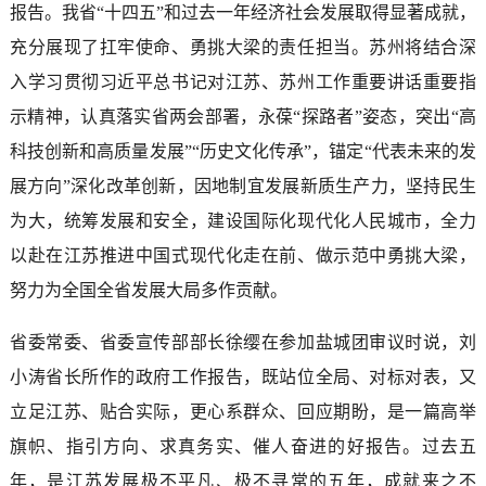
报告。我省“十四五”和过去一年经济社会发展取得显著成就，
充分展现了扛牢使命、勇挑大梁的责任担当。苏州将结合深
入学习贯彻习近平总书记对江苏、苏州工作重要讲话重要指
示精神，认真落实省两会部署，永葆“探路者”姿态，突出“高
科技创新和高质量发展”“历史文化传承”，锚定“代表未来的发
展方向”深化改革创新，因地制宜发展新质生产力，坚持民生
为大，统筹发展和安全，建设国际化现代化人民城市，全力
以赴在江苏推进中国式现代化走在前、做示范中勇挑大梁，
努力为全国全省发展大局多作贡献。
省委常委、省委宣传部部长徐缨在参加盐城团审议时说，刘
小涛省长所作的政府工作报告，既站位全局、对标对表，又
立足江苏、贴合实际，更心系群众、回应期盼，是一篇高举
旗帜、指引方向、求真务实、催人奋进的好报告。过去五
年，是江苏发展极不平凡、极不寻常的五年，成就来之不