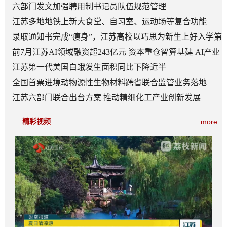
六部门发文加强聘用制书记员队伍规范管理
江苏多地地铁上新大食堂、自习室、运动场等复合功能
——从“客流通道”到“生活场景”
录取通知书完成“瘦身”，江苏高校以巧思为新生上好入学第
一课
前7月江苏AI领域融资超243亿元 资本重仓智算基建 AI产业
底盘夯实
江苏第一代美国白蛾发生面积同比下降近半
全国首票进境动物源性生物材料跨省联合监管业务落地
江苏六部门联合出台方案 推动精细化工产业创新发展
精彩视频
more