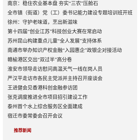
南京：稳住农业基本盘 夯实“三农”压舱石
全市镇（街道）党（工）委书记能力建设专题培训班开班
徐州：守护老味道，烹出新滋味
第十四届“创业江苏”科技创业大赛在常启动
苏州昆山构建重点儿童“全人发展”支持体系
南通市举办知识产权金融“入园惠企”政银企对接活动
赣榆港区交出“双过半”高分卷
淮安市领导走访慰问高温天气一线在岗人员
严汉平走访市各民主党派并主持召开座谈会
王进健会见香港科创金融参访团
张克调度推进全市项目招引建设工作
泰州首个水上综合服务区全面建成
宿迁市委常委会召开会议
推荐新闻