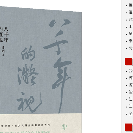
连
淮
盐
上
吴
泰
刘
我
身
省
省
能
探
江
江
全