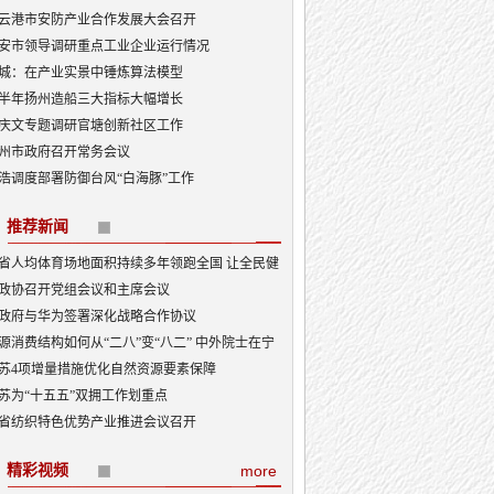
云港市安防产业合作发展大会召开
安市领导调研重点工业企业运行情况
城：在产业实景中锤炼算法模型
半年扬州造船三大指标大幅增长
庆文专题调研官塘创新社区工作
州市政府召开常务会议
浩调度部署防御台风“白海豚”工作
推荐新闻
省人均体育场地面积持续多年领跑全国 让全民健
融入日常成为风尚
政协召开党组会议和主席会议
政府与华为签署深化战略合作协议
源消费结构如何从“二八”变“八二” 中外院士在宁
讨新型能源体系建设
苏4项增量措施优化自然资源要素保障
苏为“十五五”双拥工作划重点
省纺织特色优势产业推进会议召开
精彩视频
more