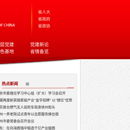
省人大
省政府
省政协
层党建
党建新论
色基地
省情备览
热点新闻
京市委理论学习中心组（扩大）学习会召开
锡再度斩获国家级产业“金字招牌” 以“错位”优势
局AI顶层赛道
苏首台燃气无人巡检车现身徐州街头
州一养老院试点青年以志愿服务换住宿
州市委常委会召开会议
东：在向海图强中锻造千亿产业版图