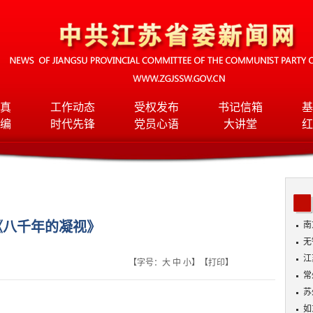
真
工作动态
受权发布
书记信箱
基
编
时代先锋
党员心语
大讲堂
红
《八千年的凝视》
南
无
入
江
【字号：
大
中
小
】【
打印
】
常
苏
如