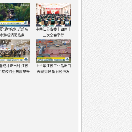
夏“趣”嬉水 近郊亲
中共江苏省委十四届十
水游成消暑热点
二次全会举行
能成才正当时 江苏
上半年江苏工业品出口
工院校招生热度攀升
表现亮眼 折射经济发
展强大韧性