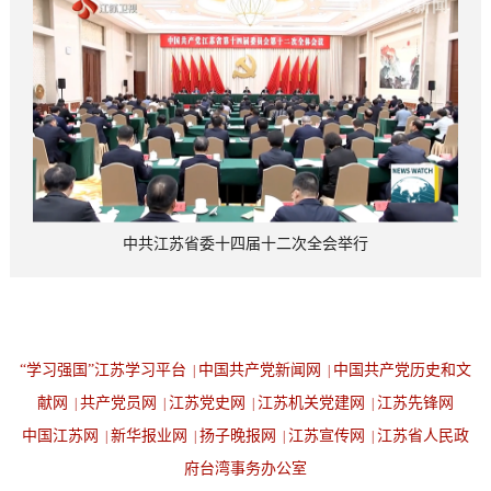
中共江苏省委十四届十二次全会举行
“学习强国”江苏学习平台
中国共产党新闻网
中国共产党历史和文
|
|
献网
共产党员网
江苏党史网
江苏机关党建网
江苏先锋网
|
|
|
|
中国江苏网
新华报业网
扬子晚报网
江苏宣传网
江苏省人民政
|
|
|
|
府台湾事务办公室