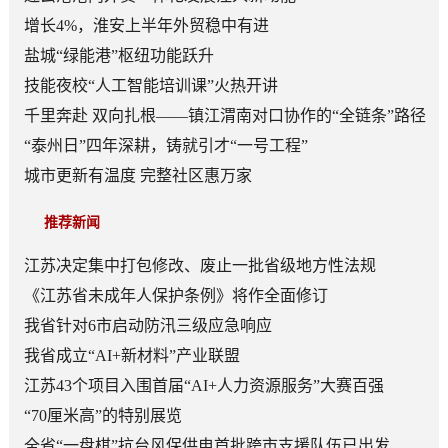
增长4%，淮安上半年外贸稳中有进
盐城“绿能港”枢纽功能跃升
技能夜校“人工智能培训课”火热开讲
千里奔赴 双向扎根——镇江渭南对口协作的“全链条”路径
“泰州日”四年深耕，铸就引才“一号工程”
城市更新有温度 完整社区惠万家
推荐新闻
江苏决定集中打包修改、废止一批省级地方性法规
《江苏省未成年人保护条例》将作全面修订
我省针对6市启动防汛三级应急响应
我省成立“AI+新材料”产业联盟
江苏43个项目入围首届“AI+人力资源服务”大赛百强
“70厘米高”的特别展览
全省“一盘棋”抗台风保供电首批跨市支援队伍已出发