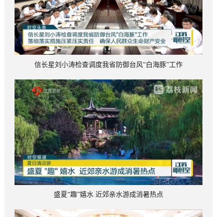
信长星刘小涛检查调度我省防御台风“白海豚”工作
盛夏“趣”嬉水 近郊亲水游成消暑热点