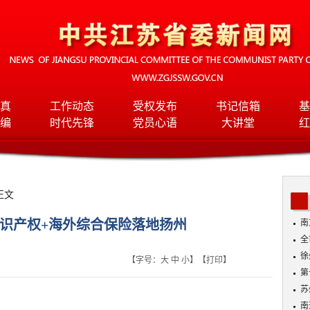
真
工作动态
受权发布
书记信箱
基
编
时代先锋
党员心语
大讲堂
红
正文
识产权+海外综合保险落地扬州
南
全
班
徐
【字号：
大
中
小
】【
打印
】
第
苏
南