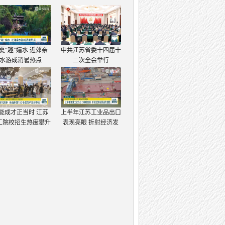
夏“趣”嬉水 近郊亲
中共江苏省委十四届十
水游成消暑热点
二次全会举行
能成才正当时 江苏
上半年江苏工业品出口
工院校招生热度攀升
表现亮眼 折射经济发
展强大韧性