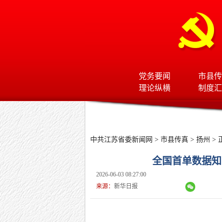
党务要闻
市县传
理论纵横
制度汇
中共江苏省委新闻网
>
市县传真
>
扬州
> 
全国首单数据知
2026-06-03 08:27:00
来源：
新华日报