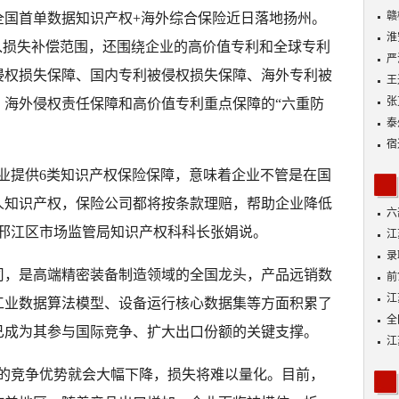
动
赣
） 全国首单数据知识产权+海外综合保险近日落地扬州。
淮
入损失补偿范围，还围绕企业的高价值专利和全球专利
严
侵权损失保障、国内专利被侵权损失保障、海外专利被
王
张
、海外侵权责任保障和高价值专利重点保障的“六重防
泰
宿
业提供6类知识产权保险保障，意味着企业不管是在国
人知识产权，保险公司都将按条款理赔，帮助企业降低
六
市邗江区市场监管局知识产权科科长张娟说。
江
功
录
司，是高端精密装备制造领域的全国龙头，产品远销数
好
前
A
江
工业数据算法模型、设备运行核心数据集等方面积累了
全
已成为其参与国际竞争、扩大出口份额的关键支撑。
落
江
展
业的竞争优势就会大幅下降，损失将难以量化。目前，