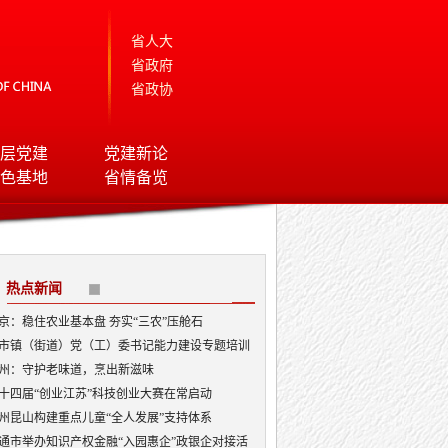
省人大
省政府
省政协
层党建
党建新论
色基地
省情备览
热点新闻
京：稳住农业基本盘 夯实“三农”压舱石
市镇（街道）党（工）委书记能力建设专题培训
开班
州：守护老味道，烹出新滋味
十四届“创业江苏”科技创业大赛在常启动
州昆山构建重点儿童“全人发展”支持体系
通市举办知识产权金融“入园惠企”政银企对接活