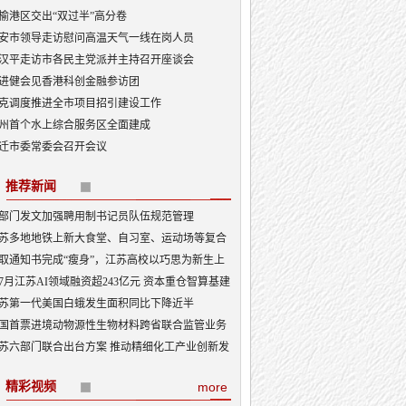
榆港区交出“双过半”高分卷
安市领导走访慰问高温天气一线在岗人员
汉平走访市各民主党派并主持召开座谈会
进健会见香港科创金融参访团
克调度推进全市项目招引建设工作
州首个水上综合服务区全面建成
迁市委常委会召开会议
推荐新闻
部门发文加强聘用制书记员队伍规范管理
苏多地地铁上新大食堂、自习室、运动场等复合
能——从“客流通道”到“生活场景”
取通知书完成“瘦身”，江苏高校以巧思为新生上
入学第一课
7月江苏AI领域融资超243亿元 资本重仓智算基建
I产业底盘夯实
苏第一代美国白蛾发生面积同比下降近半
国首票进境动物源性生物材料跨省联合监管业务
地
苏六部门联合出台方案 推动精细化工产业创新发
精彩视频
more