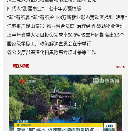
四代人“甜蜜事业”，七十年苏疆情缘
“新”有所属 “新”有所护 188万新就业形态劳动者找到“娘家”
江苏推广昆山泰兴“物业融合法庭”治理经验 破题物业治理
“老大难”
上半年省重大项目投资完成率58.8% 较去年同期高出3.5个
百分点
国家级零碳工厂政策解读宣贯会在宁举行
省公安厅部署深化扫黑除恶专项斗争等工作
精彩视频
more