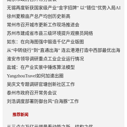
无锡再度斩获国家级产业“金字招牌” 以“错位”优势入局AI
顶层赛道
徐州夏粮亩产总产均创历史新高
常州市召开城市更新工作现场推进会
苏州市建成省市县三级环境提升观察员网络
如东：在向海图强中锻造千亿产业版图
从“中转绕行”到“直通出海” 连云港港打造中西部最优出海
口
淮安市领导调研重点工业企业运行情况
盐城：在产业实景中锤炼算法模型
YangzhouTravel如何加速出圈
吴庆文专题调研官塘创新社区工作
泰州市政府召开常务会议
刘浩调度部署防御台风“白海豚”工作
推荐新闻
从三点六万亿元增量看动能之新、结构之优