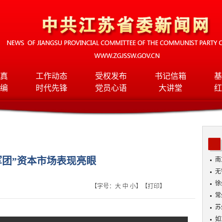
真
工作动态
受权发布
书记信箱
基
编
时代先锋
党员心语
大讲堂
红
军团”资本市场表现亮眼
南
无
入
徐
【字号：
大
中
小
】【
打印
】
常
苏
如