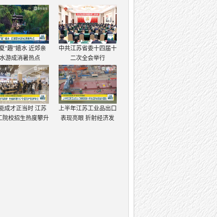
夏“趣”嬉水 近郊亲
中共江苏省委十四届十
水游成消暑热点
二次全会举行
能成才正当时 江苏
上半年江苏工业品出口
工院校招生热度攀升
表现亮眼 折射经济发
展强大韧性