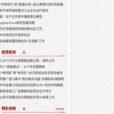
“中转绕行”到“直通出海” 连云港港打造中西部最
出海口
安市领导调研重点工业企业运行情况
城：在产业实景中锤炼算法模型
angzhouTravel如何加速出圈
庆文专题调研官塘创新社区工作
州市政府召开常务会议
浩调度部署防御台风“白海豚”工作
推荐新闻
三点六万亿元增量看动能之新、结构之优
代人“甜蜜事业”，七十年苏疆情缘
新”有所属 “新”有所护 188万新就业形态劳动者找
“娘家”
苏推广昆山泰兴“物业融合法庭”治理经验 破题物
治理“老大难”
半年省重大项目投资完成率58.8% 较去年同期高
3.5个百分点
家级零碳工厂政策解读宣贯会在宁举行
公安厅部署深化扫黑除恶专项斗争等工作
精彩视频
more