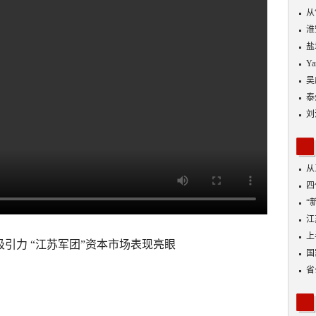
从
优
淮
盐
Y
吴
泰
刘
从
四
“
到
江
业
上
引力 “江苏军团”资本市场表现亮眼
出
国
省