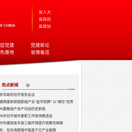
省人大
省政府
省政协
层党建
党建新论
色基地
省情备览
热点新闻
京市政府召开常务会议
锡再度斩获国家级产业“金字招牌” 以“错位”优势
局AI顶层赛道
州夏粮亩产总产均创历史新高
州市召开城市更新工作现场推进会
州市建成省市县三级环境提升观察员网络
东：在向海图强中锻造千亿产业版图