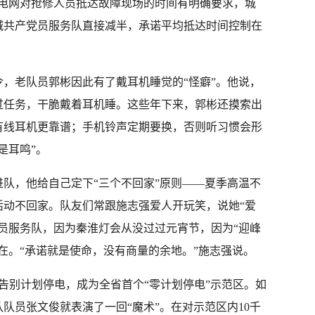
家电网对抢修人员抵达故障现场的时间有明确要求，城
城共产党员服务队直接减半，承诺平均抵达时间控制在
令，老队员郭彬因此有了戴耳机睡觉的“怪癖”。他说，
过任务，干脆戴着耳机睡。这些年下来，郭彬还摸索出
有线耳机更靠谱；手机铃声定期要换，否则听习惯会形
是耳鸣”。
队，他给自己定下“三个不回家”原则——夏季高温不
活动不回家。队友们常跟施志强爱人开玩笑，说她“爱
员服务队，因为秦淮灯会从没过过元宵节，因为“迎峰
在。“承诺就是使命，没有商量的余地。”施志强说。
区告别计划停电，成为全省首个“零计划停电”示范区。如
队员张文俊就表演了一回“魔术”。在对示范区内10千