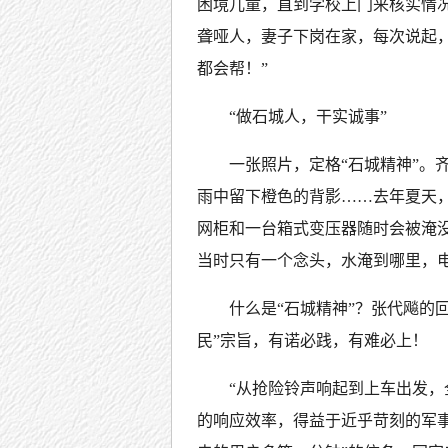
困境儿童，直到学校上门来核实情
聋哑人，妻子下岗在家，每次说起
都会帮！”
“做石城人，干实诚事”
一张照片，定格“石城精神”。
雨中留下橙色的背影……去年夏天
网柜和一台箱式变压器随时会被淹
当时只有一个念头，水淹到哪里，
什么是“石城精神”？张代飚的回
民”宗旨，有诺必践，有难必上！
“从抢险铃声响起到上车出发，
的响应效率，得益于近乎苛刻的军