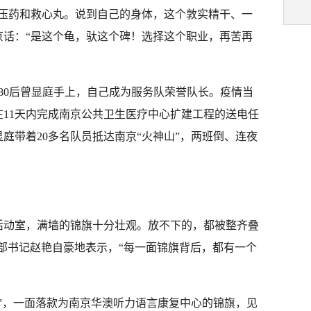
降压药和救心丸。说到自己的身体，这个敦实精干、一
京话：“是这个龟，驮这个碑！选择这个职业，再苦再
80后曾显庭手上，自己成为服务队荣誉队长。疫情当
11天内完成南京公共卫生医疗中心扩建工程的送电任
庭带着20多名队员抵达南京“火神山”，两班倒、连夜
活动室，满墙的锦旗十分壮观。放不下的，都被整齐叠
党支部书记赵艳自豪地表示，“每一面锦旗背后，都有一个
”，一面落款为南京华澳听力语言康复中心的锦旗，见