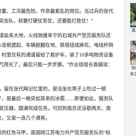
繁重、工况最危险、作息最紊乱的岗位。当过兵的张代
突击队，就要打硬仗苦仗，还要能打胜仗！”
盛
雹肆虐盐阜大地，火线驰援阜宁的石城共产党员服务队还
木连根拔起、车辆掀翻在地、铁塔扭成麻花、电线杆倒
，村里仅有的通道留给了救护车，装了10多吨物资设备
气用光了，最后只能一步步挪。”作业组组长袁越说：
技
技
鏖战，留在张代飚记忆里的，是没坐在凳子上吃过一顿
子，是最后一晚突如其来的冰雹……即便如此，服务队
用变压器，圆满完成任务。可回到南京还没歇两天，南
险，又是一连几个通宵。
员的红色马甲，是国网江苏电力共产党员服务队的“标