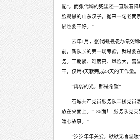
配”。而张代飚的兜里还一直装着
脸黝黑的山东汉子，抛来一句老南
累也要干好。”
去年1月，张代飚把接力棒交到
前，新队长的第一场考验，就是要在
务。工期紧、难度高、风险大，曾显
干，仅用9天就完成43天的工作量。
“再弱的光，都是希望”
石城共产党员服务队二楼党员
放在桌面上。“186面！”服务队
暖心故事。”
“岁岁年年关爱，默默无言温暖