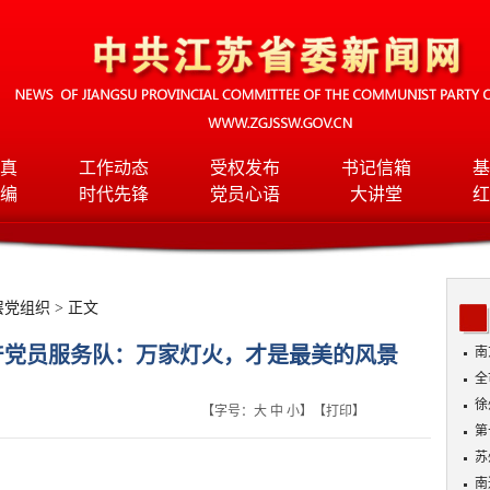
真
工作动态
受权发布
书记信箱
基
编
时代先锋
党员心语
大讲堂
红
层党组织
> 正文
产党员服务队：万家灯火，才是最美的风景
南
全
班
徐
【字号：
大
中
小
】【
打印
】
第
苏
南