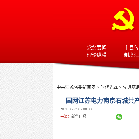
党务要闻
市县传
理论纵横
制度汇
中共江苏省委新闻网
>
时代先锋
>
先进基
国网江苏电力南京石城共
2021-06-24 07:08:00
来源：
新华日报