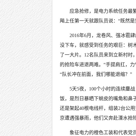
应急抢修，是电力系统任务最
飚上任第一天就跟队员说：“既然是
2016年6月，龙卷风、强冰
没下车，就感受到任务的艰巨：树
了一大片。12名队员来到立新村时
的抢险车进退两难。“手提肩扛，力
“队长冲在前面，我们哪能退缩？”
5天5夜，100个小时的连续
饭，是烈日暴晒下蜕皮的嘴角和鼻
还是架起40根电线杆，组装2台公
京遭遇强暴雨，他们又奔赴溧水抢
象征电力的橙色工装和代表党