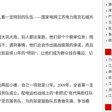
动
赣
淮
严
扎着一支特别的队伍——国家电网江苏电力南京石城共
王
张
泰
遇大风大雨，别人都往家跑，他们却个个朝单位奔；明
宿
着干；遇到事情，他们总会作出挑战极限的承诺，而且
这些延续12年的“特别”，让他们成为群众挂在嘴边、记
六
江
功
录
好
前
A
江
两层小楼，自己一待就是12年。2009年，全省第一支
全
务队成立。配电运检战线上的“老把式”张代飚担任队
落
江
产党员服务队，为的就是鼓励队员勇做先锋、争当模
展