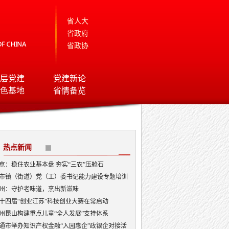
省人大
省政府
省政协
层党建
党建新论
色基地
省情备览
热点新闻
京：稳住农业基本盘 夯实“三农”压舱石
市镇（街道）党（工）委书记能力建设专题培训
开班
州：守护老味道，烹出新滋味
十四届“创业江苏”科技创业大赛在常启动
州昆山构建重点儿童“全人发展”支持体系
通市举办知识产权金融“入园惠企”政银企对接活