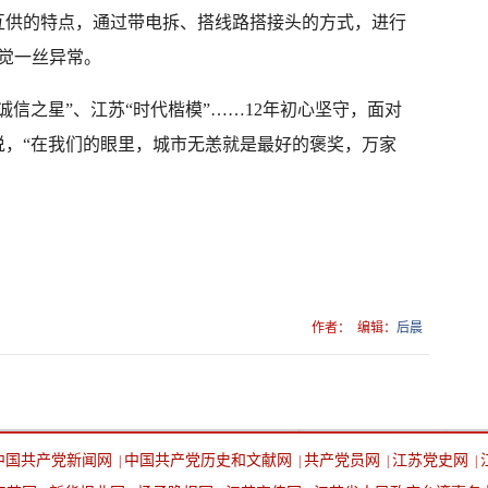
互供的特点，通过带电拆、搭线路搭接头的方式，进行
察觉一丝异常。
“诚信之星”、江苏“时代楷模”……12年初心坚守，面对
说，“在我们的眼里，城市无恙就是最好的褒奖，万家
作者：
编辑：
后晨
中国共产党新闻网
中国共产党历史和文献网
共产党员网
江苏党史网
|
|
|
|