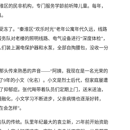
秦淮区的民非机构，专门服务学龄前听障儿童。每年，
具。
受冻了。”秦淮区“欢乐时光”老年公寓年代久远，线路
务队对老楼的照明线路、电气设备进行“深度体检”，
人们装上漏电保护器和水泵，全部自掏腰包，没收一分
那头传来熟悉的声音——“阿姨，我现在是一名光荣的
了9年的小文（化名）。小文是烈士后代，但家庭屡遭
得了抑郁症。张代飚带着队员们定期上门，送米送油，
慢融化，小文学习不断进步，父亲病情也逐渐好转，
在会怎样”。
队的传统。队里年纪最大的袁立新，25年前开始资助