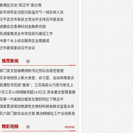
榆港区交出“双过半”高分卷
安市领导走访慰问高温天气一线在岗人员
汉平走访市各民主党派并主持召开座谈会
进健会见香港科创金融参访团
克调度推进全市项目招引建设工作
州首个水上综合服务区全面建成
迁市委常委会召开会议
推荐新闻
部门发文加强聘用制书记员队伍规范管理
苏多地地铁上新大食堂、自习室、运动场等复合
能——从“客流通道”到“生活场景”
取通知书完成“瘦身”，江苏高校以巧思为新生上
入学第一课
7月江苏AI领域融资超243亿元 资本重仓智算基建
I产业底盘夯实
苏第一代美国白蛾发生面积同比下降近半
国首票进境动物源性生物材料跨省联合监管业务
地
苏六部门联合出台方案 推动精细化工产业创新发
精彩视频
more