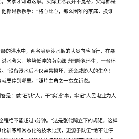
况，大家才知道这事。实际上老袁并不宽裕，父母都是
，他都是摆摆手：“将心比心，那么困难的家庭，换谁
齐腰的洪水中，两名身穿涉水裤的队员向险而行，在暴
，洪水袭来，地势低洼的南京绿博园险象环生，一台环
没。“设备浸水后不仅容易损坏，还会威胁人的生命！
电就要停到哪里。”照片主角之一袁立新说。
答是：做“石城”人，干“实诚”事，牢记“人民电业为人
全程绝不能超过5分钟。”这是张代飚立下的规矩。这样
事化训练和常态化的技术比武，更源于队伍“绝不让停