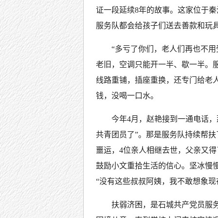
证一段延续8年的故事。这家位于
服务队都会给孩子们送去善款和玩
“多亏了你们，老人们再也不用
老旧，空调只能开一半、歇一半。服
线路重铺，插座重换，还专门给老
钱，没喝一口水。
今年4月，赵艳接到一通电话，
共青团员了”。那是服务队持续帮扶
噩运，4位亲人相继去世，父亲又
鼓励小文重拾生活的信心。坚冰慢
“没有这些叔叔阿姨，我不敢想象现
扶弱济困，是石城共产党员服务