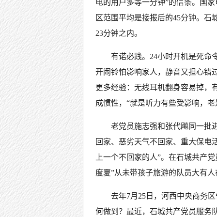
电的用户多等一分钟”的信条。国
区范围平均是接报后的45分钟。石
23分钟之内。
有诺必践。24小时开机是死命
开闹铃怕影响家人，静音又担心错
更多经验：无线耳机翻身容易掉，
成惯性，“就是听力有些受影响，老
老党员施志强和张代飚同一批进
回家、恶劣天气不回家、重大保电
上一个不回家的人”。在石城共产党
度夏”从未带孩子旅游的队员大有人
去年7月25日，河西中央商务
何做到？最近，石城共产党员服务队