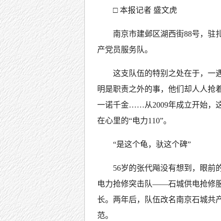
□ 本报记者 盛文虎
南京市建邺区湖西街88号，驻
产党员服务队。
这支队伍的特别之处在于，一
明是职责之外的事，他们却人人抢
一诺千金……从2009年成立开始，
在心里的“电力110”。
“是这个龟，驮这个碑”
56岁的张代飚没有想到，眼前的
电力抢修突击队——石城供电抢修服
长。两年后，队伍改名南京石城共
范。