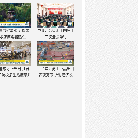
夏“趣”嬉水 近郊亲
中共江苏省委十四届十
水游成消暑热点
二次全会举行
能成才正当时 江苏
上半年江苏工业品出口
工院校招生热度攀升
表现亮眼 折射经济发
展强大韧性