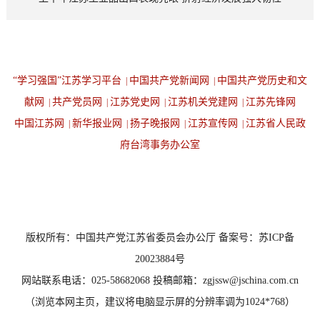
“学习强国”江苏学习平台
中国共产党新闻网
中国共产党历史和文
|
|
献网
共产党员网
江苏党史网
江苏机关党建网
江苏先锋网
|
|
|
|
中国江苏网
新华报业网
扬子晚报网
江苏宣传网
江苏省人民政
|
|
|
|
府台湾事务办公室
设为首页
返回顶端
版权所有：中国共产党江苏省委员会办公厅 备案号：苏ICP备
20023884号
网站联系电话：025-58682068 投稿邮箱：zgjssw@jschina.com.cn
（浏览本网主页，建议将电脑显示屏的分辨率调为1024*768）