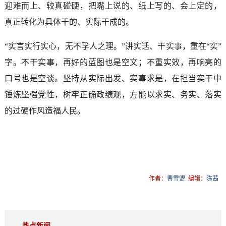
迎难而上、较真碰硬，把嘴上说的、纸上写的、会上定的，
真正转化为具体干的、实际干成的。
“实言实行实心，无不孚人之理。”讲实话、干实事，重在“实”
字。不干实事，再好的蓝图也是空文；不重实效，再响亮的
口号也是空谈。坚持从实际出发、实事求是，在担当实干中
锤炼坚强党性，树牢正确政绩观，方能以求实、务实、落实
的过硬作风造福人民。
作者：
曹雪盟
编辑：
陈茜
热点新闻