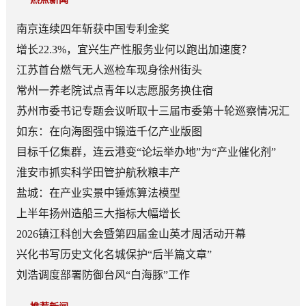
南京连续四年斩获中国专利金奖
增长22.3%，宜兴生产性服务业何以跑出加速度？
江苏首台燃气无人巡检车现身徐州街头
常州一养老院试点青年以志愿服务换住宿
苏州市委书记专题会议听取十三届市委第十轮巡察情况汇
报
如东：在向海图强中锻造千亿产业版图
目标千亿集群，连云港变“论坛举办地”为“产业催化剂”
淮安市抓实科学田管护航秋粮丰产
盐城：在产业实景中锤炼算法模型
上半年扬州造船三大指标大幅增长
2026镇江科创大会暨第四届金山英才周活动开幕
兴化书写历史文化名城保护“后半篇文章”
刘浩调度部署防御台风“白海豚”工作