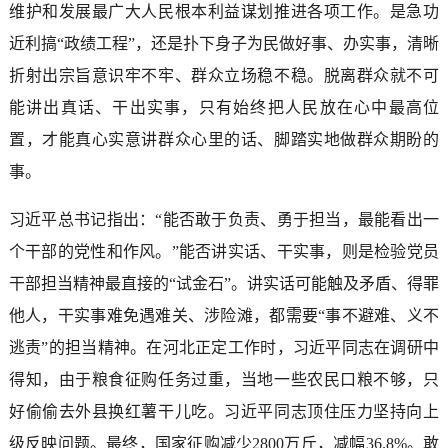
维护和发展最广大人民根本利益谋划推进各项工作。是急功
近利搞“政绩工程”，还是扑下身子为民做好事、办实事，清晰
折射出宗旨意识牢不牢、群众立场稳不稳。脱离群众就不可
能讲出真话、干出实事，只有始终把人民放在心中最高位
置，才能真心实意讲群众心里的话、脚踏实地做群众期盼的
事。
习近平总书记指出：“能否敢于负责、勇于担当，最能看出一
个干部的党性和作风。”能否讲实话、干实事，则是检验党员
干部担当精神最直接的“试金石”。讲实话可能触及矛盾、得罪
他人，干实事难免遇难关、涉险滩，都需要“事不避难、义不
逃责”的担当精神。在河北正定工作时，习近平同志在调研中
得知，由于粮食征购任务过重，当地一些农民口粮不够，只
好偷偷去外县换红薯干儿吃。习近平同志顶住压力坚持向上
级反映问题。最终，国家征购减少2800万斤，减幅36.8%。敢