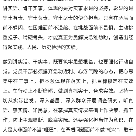
讲实话、肯干实事，体现的是对实事求是的坚持，彰显的是
守土有责、守土负责、守土尽责的使命担当。只有在矛盾面
前不躲闪、在困难面前不退缩、在挑战面前不畏惧，主动挑
重担子、啃硬骨头，才能真正为民解决急难愁盼，创造出经
得起实践、人民、历史检验的实绩。
做到讲实话、干实事，既要筑牢思想根基，也要强化行动自
觉。党员干部必须摒弃急功近利、心浮气躁的心态，把心思
集中在干事上，把本领体现在落实上，把目标锁定在实效
上。在行动上不断磨砺，做到真抓实干、务求实效。坚持一
切从实际出发，深入基层、深入群众开展调查研究，听真
话、察实情、知民意，在掌握真实情况基础上作决策、抓工
作，防止主观臆断、脱离实际。还要强化担当作为意识，在
大是大非面前不当“哑巴”，在矛盾问题面前不做“鸵鸟”，敢于