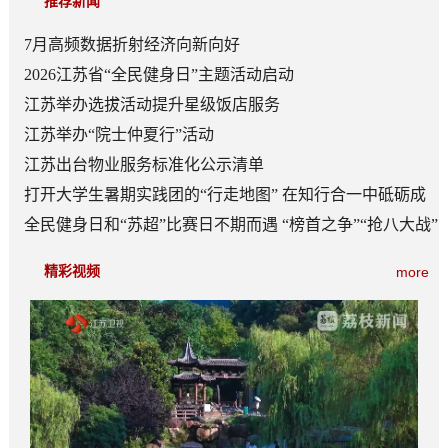
推荐新闻
7月高频数据折射经济向新向好
2026江苏省“全民健身日”主题活动启动
江苏举办选拔活动提升星级饭店服务
江苏举办“院士仲夏行”活动
江苏出台物业服务标准化公示清单
打开大学生暑期实践团的“行走地图” 在知行合一中砥砺成
长
全民健身日和“苏超”比赛日不期而遇 “榜首之争”“抢八大战”
看点多
精彩视频
more