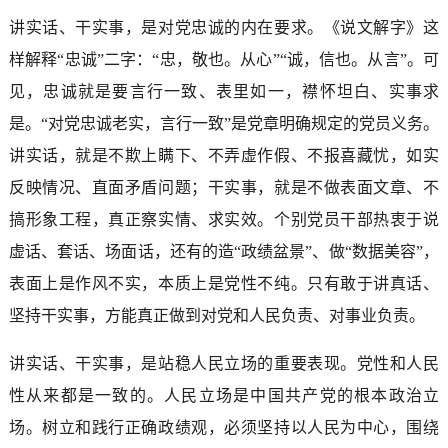
讲实话、干实事，是对党忠诚的内在要求。《说文解字》这
样解释“忠诚”二字：“忠，敬也。从心”“诚，信也。从言”。可
见，忠诚就是要言行一致、表里如一，襟怀坦白、实事求
是。“对党忠诚老实，言行一致”是党章明确规定的党员义务。
讲实话，就是不欺上瞒下、不弄虚作假、不报喜藏忧，如实
反映情况、直面矛盾问题；干实事，就是不做表面文章、不
搞形象工程，真正察实情、求实效。个别党员干部热衷于说
虚话、套话、场面话，还有的造“政绩盆景”、做“数据美容”，
表面上是作风不实，本质上是党性不纯。只有敢于讲真话、
坚持干实事，方能真正做到对党和人民负责、对事业负责。
讲实话、干实事，是站稳人民立场的重要表现。党性和人民
性从来都是一致的。人民立场是中国共产党的根本政治立
场。树立和践行正确政绩观，必须坚持以人民为中心，围绕