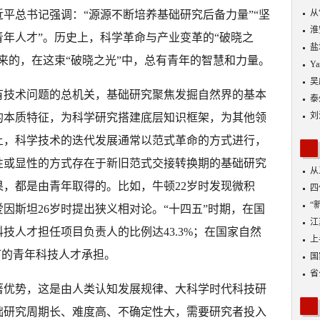
从
平总书记强调：“源源不断培养基础研究后备力量”“坚
优
淮
年人才”。历史上，科学革命与产业变革的“破晓之
盐
来的，在这束“破晓之光”中，总有青年的智慧和力量。
Y
吴
有技术问题的总机关，基础研究聚焦发掘自然界的基本
泰
刘
的本质特征，为科学研究搭建底层知识框架，为其他领
上，科学技术的迭代发展通常以范式革命的方式进行，
性或显性的方式存在于新旧范式交接转换期的基础研究
从
，都是由青年取得的。比如，牛顿22岁时发现微积
四
“
爱因斯坦26岁时提出狭义相对论。“十四五”时期，在国
到
江
技人才担任项目负责人的比例达43.3%；在国家自然
业
上
下的青年科技人才承担。
出
国
省
著优势，这是由人类认知发展规律、大科学时代科技研
础研究周期长、难度高、不确定性大，需要研究者投入