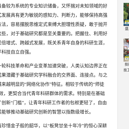
具备较为系统的专业知识储备，又怀揣对未知领域的好
式发展具有更为敏锐的感知力、判断力，能够保持高强
方法，容易摆脱思维定式束缚大胆理性质疑，敢于抛开
盛
这些，对于基础研究都是至关重要的。把握住、利用好
现倍增式、跨越式发展，既关系青年自身的科研生涯，
平科技自立自强。
技
一轮科技革命和产业变革加速突破，人类认知边界正在
技
成果潜藏于基础研究学科融合的交界面、连接点。与之
来越明显的“网络化协作”特征。相较于传统的“师徒
高效，更契合当代青年科研群体的需求。特别是在基础
创新“门槛”，让青年科研工作者的包袱更轻了，自由
其能够推动基础研究创新的智慧以指数级增长。
珍惜金子般的韶华，以“板凳甘坐十年冷”的恒心深耕