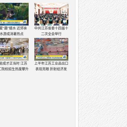
夏“趣”嬉水 近郊亲
中共江苏省委十四届十
水游成消暑热点
二次全会举行
能成才正当时 江苏
上半年江苏工业品出口
工院校招生热度攀升
表现亮眼 折射经济发
展强大韧性