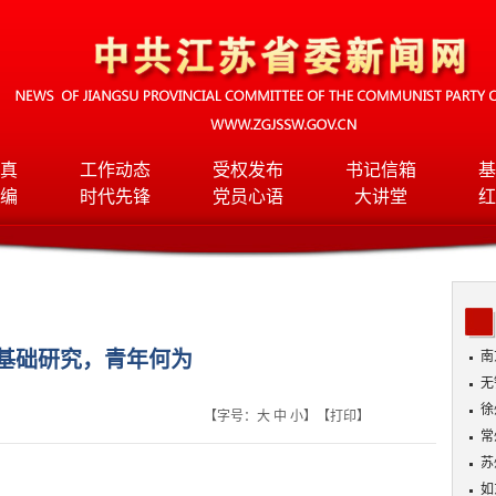
真
工作动态
受权发布
书记信箱
基
编
时代先锋
党员心语
大讲堂
红
基础研究，青年何为
南
无
入
徐
【字号：
大
中
小
】【
打印
】
常
苏
如