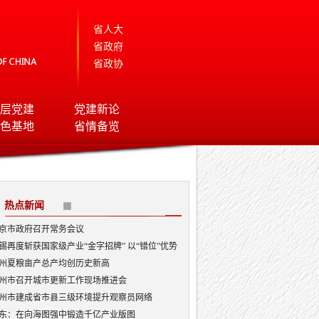
省人大
省政府
省政协
层党建
党建新论
色基地
省情备览
热点新闻
京市政府召开常务会议
锡再度斩获国家级产业“金字招牌” 以“错位”优势
局AI顶层赛道
州夏粮亩产总产均创历史新高
州市召开城市更新工作现场推进会
州市建成省市县三级环境提升观察员网络
东：在向海图强中锻造千亿产业版图