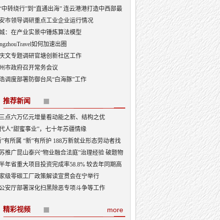
“中转绕行”到“直通出海” 连云港港打造中西部最
出海口
安市领导调研重点工业企业运行情况
城：在产业实景中锤炼算法模型
angzhouTravel如何加速出圈
庆文专题调研官塘创新社区工作
州市政府召开常务会议
浩调度部署防御台风“白海豚”工作
推荐新闻
三点六万亿元增量看动能之新、结构之优
代人“甜蜜事业”，七十年苏疆情缘
新”有所属 “新”有所护 188万新就业形态劳动者找
“娘家”
苏推广昆山泰兴“物业融合法庭”治理经验 破题物
治理“老大难”
半年省重大项目投资完成率58.8% 较去年同期高
3.5个百分点
家级零碳工厂政策解读宣贯会在宁举行
公安厅部署深化扫黑除恶专项斗争等工作
精彩视频
more