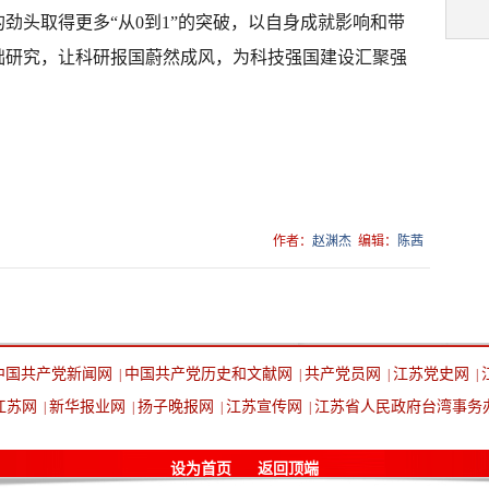
劲头取得更多“从0到1”的突破，以自身成就影响和带
础研究，让科研报国蔚然成风，为科技强国建设汇聚强
作者：
赵渊杰
编辑：
陈茜
中国共产党新闻网
中国共产党历史和文献网
共产党员网
江苏党史网
|
|
|
|
江苏网
新华报业网
扬子晚报网
江苏宣传网
江苏省人民政府台湾事务
|
|
|
|
设为首页
返回顶端