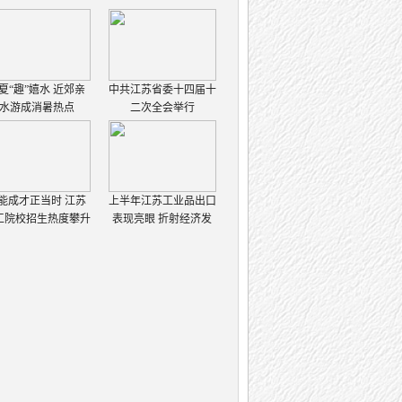
夏“趣”嬉水 近郊亲
中共江苏省委十四届十
水游成消暑热点
二次全会举行
能成才正当时 江苏
上半年江苏工业品出口
工院校招生热度攀升
表现亮眼 折射经济发
展强大韧性