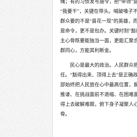
绳；有的习惯发号施令，把“带领”变
“我要干”，关键在带头。喊破嗓子
群众要的不是“昙花一现”的英雄，
是命令，更不是包办。关键时刻“豁
主心骨既要能独当一面，更能汇聚
群同心，方能其利断金。
民心是最大的政治。人民群众
任。“豁得出来、顶得上去”是正确
部始终把人民放在心中最高位置，摒
推诿、在挑战面前不退缩、在困难
得上去破解难题，俯下身子凝聚人
骨。