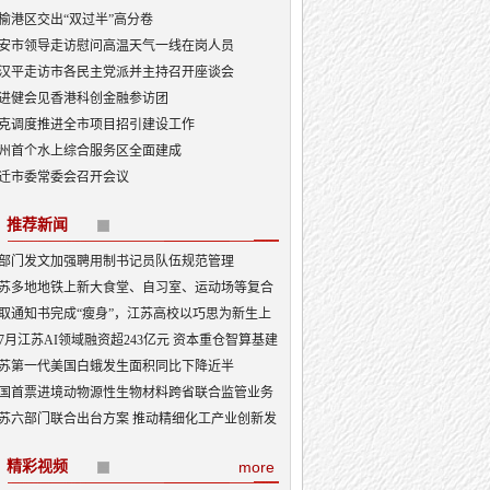
榆港区交出“双过半”高分卷
安市领导走访慰问高温天气一线在岗人员
汉平走访市各民主党派并主持召开座谈会
进健会见香港科创金融参访团
克调度推进全市项目招引建设工作
州首个水上综合服务区全面建成
迁市委常委会召开会议
推荐新闻
部门发文加强聘用制书记员队伍规范管理
苏多地地铁上新大食堂、自习室、运动场等复合
能——从“客流通道”到“生活场景”
取通知书完成“瘦身”，江苏高校以巧思为新生上
入学第一课
7月江苏AI领域融资超243亿元 资本重仓智算基建
I产业底盘夯实
苏第一代美国白蛾发生面积同比下降近半
国首票进境动物源性生物材料跨省联合监管业务
地
苏六部门联合出台方案 推动精细化工产业创新发
精彩视频
more