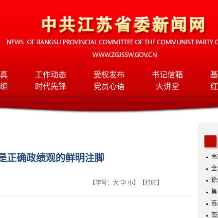
真
工作动态
受权发布
书记信箱
基
编
时代先锋
党员心语
大讲堂
红
”是正确政绩观的鲜明注脚
南
全
班
徐
【字号：
大
中
小
】【
打印
】
第
苏
南