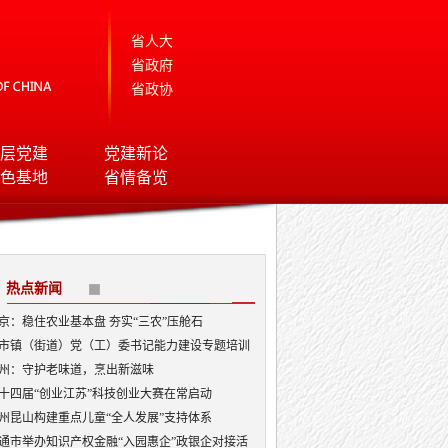
省人大
省政府
省政协
层党建
党建新论
色基地
省情备览
热点新闻
京：稳住农业基本盘 夯实“三农”压舱石
市镇（街道）党（工）委书记能力建设专题培训
开班
州：守护老味道，烹出新滋味
十四届“创业江苏”科技创业大赛在常启动
州昆山构建重点儿童“全人发展”支持体系
通市举办知识产权金融“入园惠企”政银企对接活