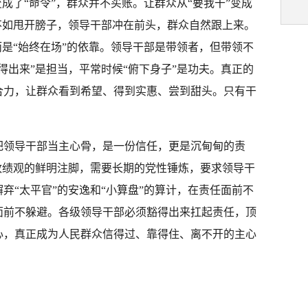
成了“命令”，群众并不买账。让群众从“要我干”变成
不如甩开膀子，领导干部冲在前头，群众自然跟上来。
而是“始终在场”的依靠。领导干部是带领者，但带领不
得出来”是担当，平常时候“俯下身子”是功夫。真正的
合力，让群众看到希望、得到实惠、尝到甜头。只有干
把领导干部当主心骨，是一份信任，更是沉甸甸的责
政绩观的鲜明注脚，需要长期的党性锤炼，要求领导干
弃“太平官”的安逸和“小算盘”的算计，在责任面前不
面前不躲避。各级领导干部必须豁得出来扛起责任，顶
心，真正成为人民群众信得过、靠得住、离不开的主心