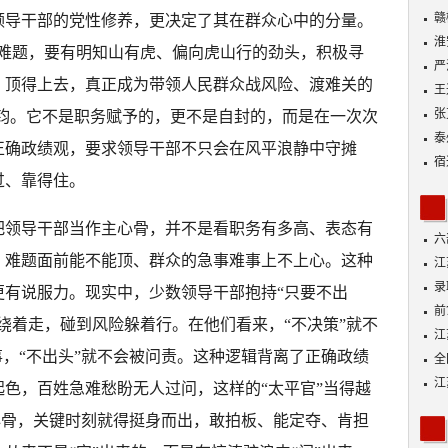
动
赣
领导干部的党性修养，更决定了其在群众心中的分量。
淮
作难题，要有明知山有虎、偏向虎山行的劲头，积极寻
严
、顶得上去，真正成为带领人民群众战风险、渡难关的
王
张
千钧。它不是职务赋予的，更不是自封的，而是在一次次
泰
正确政绩观，要求领导干部不只会在风平浪静中守摊
宿
过、靠得住。
把领导干部当作主心骨，并不是看职务有多高、表态有
六
、难题面前能不能顶、群众的急事难事上不上心。这种
江
功
录
更有说服力。现实中，少数领导干部抱持“只要不出
好
前
绕着走，碰到风险躲着行。在他们看来，“不决策”就不
A
江
事，“不出头”就不会被问责。这种逻辑背离了正确政绩
全
落
江
色，百姓急难愁盼无人过问，这样的“太平官”当得越
展
主心骨，关键时刻就得挺身而出，敢拍板、能定夺、肯担