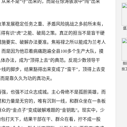
从来不是“守”出来的，而是在惊涛骇浪中“闯”出来
改革发展稳定任务之重、矛盾风险挑战之多前所未有，
盛
还得有识“虎”之能、破局之策。真正的担当不是盲干硬
措施要实、破解办法要准。焦裕禄之所以能成为兰考人
而是因为他忍着病痛跑遍全县100多个生产大队，摸
具体办法，成为“顶得上去”的典范。反观少数领导干
技
线的脚步，结果豁得出来变成了“蛮干”，顶得上去变
技
勇，而是靠久久为功的真功夫。
再强，也强不过众志成城。主心骨绝不是孤胆英雄，而
慧和力量是无穷的，唯有沉到一线，和群众坐在一条板
众的“金点子”变成破解难题的“金钥匙”。现实中，少
的包打天下，结果干部在干、群众在看，拧不成一股