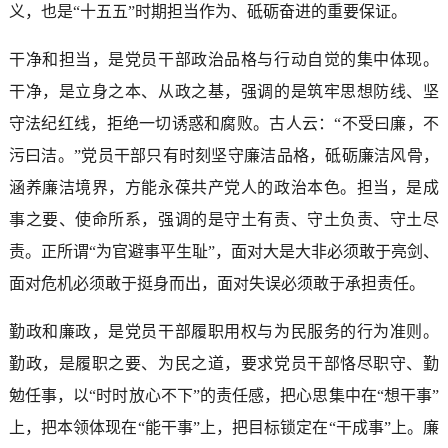
义，也是“十五五”时期担当作为、砥砺奋进的重要保证。
干净和担当，是党员干部政治品格与行动自觉的集中体现。
干净，是立身之本、从政之基，强调的是筑牢思想防线、坚
守法纪红线，拒绝一切诱惑和腐败。古人云：“不受曰廉，不
污曰洁。”党员干部只有时刻坚守廉洁品格，砥砺廉洁风骨，
涵养廉洁境界，方能永葆共产党人的政治本色。担当，是成
事之要、使命所系，强调的是守土有责、守土负责、守土尽
责。正所谓“为官避事平生耻”，面对大是大非必须敢于亮剑、
面对危机必须敢于挺身而出，面对失误必须敢于承担责任。
勤政和廉政，是党员干部履职用权与为民服务的行为准则。
勤政，是履职之要、为民之道，要求党员干部恪尽职守、勤
勉任事，以“时时放心不下”的责任感，把心思集中在“想干事”
上，把本领体现在“能干事”上，把目标锁定在“干成事”上。廉