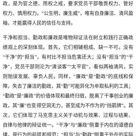
政，是为官之德、用权之戒，要求党员干部敬畏权力、管好
权力、慎用权力。“公生明，廉生威”，唯有自身廉洁、清风盈
袖，才能赢得人民的信任与支持。
干净和担当、勤政和廉政是唯物辩证法在树立和践行正确政
绩观上的深刻体现。首先，它们相辅相成、缺一不可。没有
“干净”的“担当”，有时比不担当危害还大；没有“担当”的“干
净”，党员干部则沦为“清谈客”“太平官”，看似两袖清风，实
则贻误发展、辜负人民。同样，“廉政”是“勤政”的底线和保
障，失去了廉洁的勤政，其“勤”可能异化为牟取私利的工具；
“勤政”是“廉政”的价值体现和最终归宿，脱离了干事创业的廉
政，其“廉”也变得空洞无力，甚至成为不作为的“挡箭牌”。其
次，它们体现了马克思主义关于动机与效果、过程与结果、
自律与他律的辩证统一。“干净”与“廉政”侧重于内在的道德自
律，是行为的前提和规范；“担当”与“勤政”侧重于外在的实际