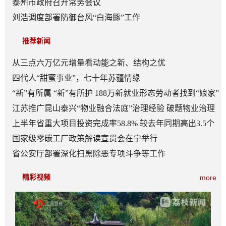
泰州市政府召开常务会议
刘浩调度部署防御台风“白海豚”工作
推荐新闻
从三点六万亿元增量看动能之新、结构之优
四代人“甜蜜事业”，七十年苏疆情缘
“新”有所属 “新”有所护 188万新就业形态劳动者找到“娘家”
江苏推广昆山泰兴“物业融合法庭”治理经验 破题物业治理
“老大难”
上半年省重大项目投资完成率58.8% 较去年同期高出3.5个
百分点
国家级零碳工厂政策解读宣贯会在宁举行
省公安厅部署深化扫黑除恶专项斗争等工作
精彩视频
more