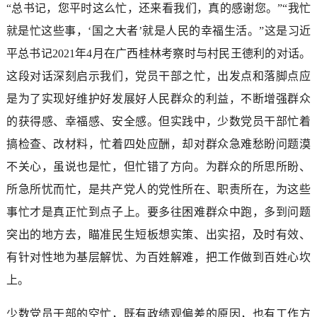
“总书记，您平时这么忙，还来看我们，真的感谢您。”“我忙
就是忙这些事，‘国之大者’就是人民的幸福生活。”这是习近
平总书记2021年4月在广西桂林考察时与村民王德利的对话。
这段对话深刻启示我们，党员干部之忙，出发点和落脚点应
是为了实现好维护好发展好人民群众的利益，不断增强群众
的获得感、幸福感、安全感。但实践中，少数党员干部忙着
搞检查、改材料，忙着四处应酬，却对群众急难愁盼问题漠
不关心，虽说也是忙，但忙错了方向。为群众的所思所盼、
所急所忧而忙，是共产党人的党性所在、职责所在，为这些
事忙才是真正忙到点子上。要多往困难群众中跑，多到问题
突出的地方去，瞄准民生短板想实策、出实招，及时有效、
有针对性地为基层解忧、为百姓解难，把工作做到百姓心坎
上。
少数党员干部的空忙，既有政绩观偏差的原因，也有工作方