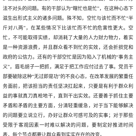
法不对头的问题。有的干部认为“瞎忙也是忙”，在这种心态下
滋生出形式主义的诸多问题。殊不知，空忙与该忙而不忙“半
斤对八两”，在某些情况下比该忙而不忙的危害性更大。空
忙，不可能取得实绩，却消耗了大量的人力财力物力，着实
是一种资源浪费，并且群众看不到忙的实效，还会折损党和
政府的公信力。还有的干部空忙是因为陷入了机械的“事务主
义”，眉毛胡子一把抓，满足于把工作应付过去了事。党员干
部要破除这种“无过即是功”的不良心态，在改革发展的繁重任
务面前，把该担当的责任坚决扛起来，只要是有利于群众利
益的事就真刀真枪地干，直到干出实效。还要善于抓住主要
矛盾和矛盾的主要方面，分清轻重缓急，对于当下能够解决
的问题要立说立行，办好让群众可感可及的实事；对于那些
受限于客观因素一时难以解决的问题，要制定好推进时间
表，每个节点都要让群众看到实实在在的改变。