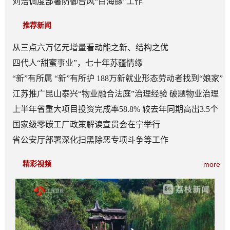
刘浩调度部署防御台风“白海豚”工作
推荐新闻
从三点六万亿元增量看动能之新、结构之优
四代人“甜蜜事业”，七十年苏疆情缘
“新”有所属 “新”有所护 188万新就业形态劳动者找到“娘家”
江苏推广昆山泰兴“物业融合法庭”治理经验 破题物业治理
“老大难”
上半年省重大项目投资完成率58.8% 较去年同期高出3.5个
百分点
国家级零碳工厂政策解读宣贯会在宁举行
省公安厅部署深化扫黑除恶专项斗争等工作
精彩视频
more