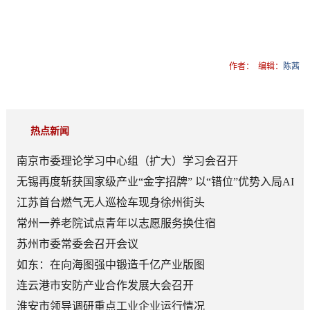
作者：
编辑：
陈茜
热点新闻
南京市委理论学习中心组（扩大）学习会召开
无锡再度斩获国家级产业“金字招牌” 以“错位”优势入局AI
顶层赛道
江苏首台燃气无人巡检车现身徐州街头
常州一养老院试点青年以志愿服务换住宿
苏州市委常委会召开会议
如东：在向海图强中锻造千亿产业版图
连云港市安防产业合作发展大会召开
淮安市领导调研重点工业企业运行情况