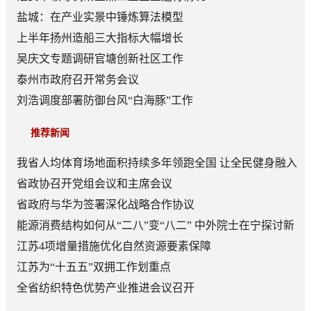
盐城：在产业实景中锤炼算法模型
上半年扬州造船三大指标大幅增长
吴庆文专题调研官塘创新社区工作
泰州市政府召开常务会议
刘浩调度部署防御台风“白海豚”工作
推荐新闻
我省人均体育场地面积持续多年领跑全国 让全民健身融入
日常成为风尚
省政协召开党组会议和主席会议
省政府与华为签署深化战略合作协议
能源消费结构如何从“二八”变“八二” 中外院士在宁探讨新
型能源体系建设
江苏4项增量措施优化自然资源要素保障
江苏为“十五五”双拥工作划重点
全省纺织特色优势产业推进会议召开