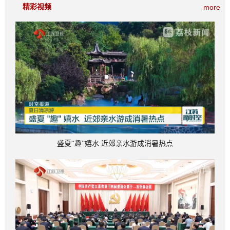
精彩视频
more
盛夏“趣”嬉水 近郊亲水游成消暑热点