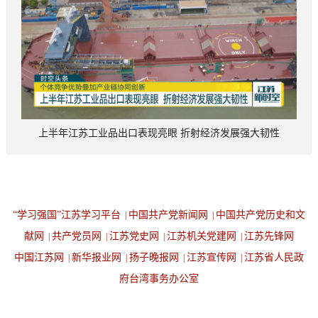
上半年江苏工业品出口表现亮眼 折射经济发展强大韧性
“学习强国”江苏学习平台
中国共产党新闻网
中国共产党历史和文
|
|
献网
共产党员网
江苏党史网
江苏机关党建网
江苏先锋网
|
|
|
|
中国江苏网
新华报业网
扬子晚报网
江苏宣传网
江苏省人民政
|
|
|
|
府台湾事务办公室