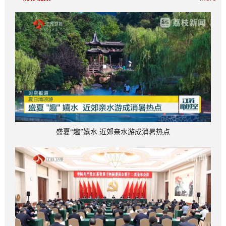
盛夏“趣”嬉水 近郊亲水游成消暑热点