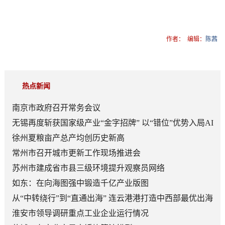
作者：
编辑：
陈茜
热点新闻
南京市政府召开常务会议
无锡再度斩获国家级产业“金字招牌” 以“错位”优势入局AI
顶层赛道
徐州夏粮亩产总产均创历史新高
常州市召开城市更新工作现场推进会
苏州市建成省市县三级环境提升观察员网络
如东：在向海图强中锻造千亿产业版图
从“中转绕行”到“直通出海” 连云港港打造中西部最优出海
口
淮安市领导调研重点工业企业运行情况