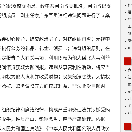
动
科
河南省纪委监委消息：经中共河南省委批准，河南省纪委
淮
党组成员、副主任余广东严重违纪违法问题进行了立案
严
王
张
背弃初心使命，结交政治骗子，对抗组织审查；无视中
泰
宿
正执行公务的礼品、礼金、消费卡；违背组织原则，在
规定报告个人有关事项，利用职权为他人谋取人事利益
民间借贷获取大额回报，违规从事营利性活动，将应当
六
用职权为他人谋利并收受财物；丧失纪法底线，大搞权
江
功
录
程承揽、职务调整等方面谋取利益，非法收受巨额财
好
前
A
江
全
、组织纪律和廉洁纪律，构成严重职务违法并涉嫌受贿
落
江
不收手，性质严重，影响恶劣，应予严肃处理。依据
展
华人民共和国监察法》《中华人民共和国公职人员政务