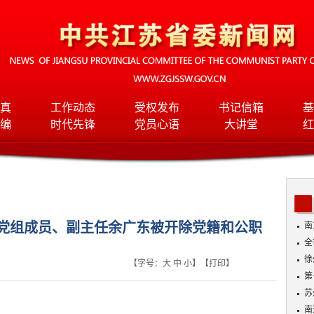
真
工作动态
受权发布
书记信箱
基
编
时代先锋
党员心语
大讲堂
红
党组成员、副主任余广东被开除党籍和公职
南
全
班
徐
【字号：
大
中
小
】【
打印
】
第
苏
南