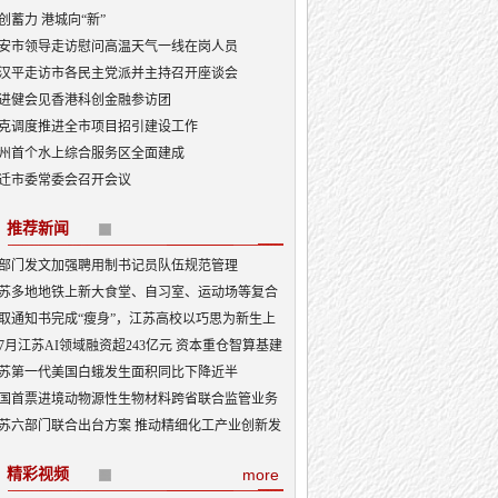
创蓄力 港城向“新”
安市领导走访慰问高温天气一线在岗人员
汉平走访市各民主党派并主持召开座谈会
进健会见香港科创金融参访团
克调度推进全市项目招引建设工作
州首个水上综合服务区全面建成
迁市委常委会召开会议
推荐新闻
部门发文加强聘用制书记员队伍规范管理
苏多地地铁上新大食堂、自习室、运动场等复合
能——从“客流通道”到“生活场景”
取通知书完成“瘦身”，江苏高校以巧思为新生上
入学第一课
7月江苏AI领域融资超243亿元 资本重仓智算基建
I产业底盘夯实
苏第一代美国白蛾发生面积同比下降近半
国首票进境动物源性生物材料跨省联合监管业务
地
苏六部门联合出台方案 推动精细化工产业创新发
精彩视频
more