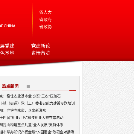
省人大
省政府
省政协
层党建
党建新论
色基地
省情备览
热点新闻
京：稳住农业基本盘 夯实“三农”压舱石
市镇（街道）党（工）委书记能力建设专题培训
开班
州：守护老味道，烹出新滋味
十四届“创业江苏”科技创业大赛在常启动
州昆山构建重点儿童“全人发展”支持体系
通市举办知识产权金融“入园惠企”政银企对接活