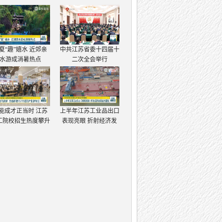
夏“趣”嬉水 近郊亲
中共江苏省委十四届十
水游成消暑热点
二次全会举行
能成才正当时 江苏
上半年江苏工业品出口
工院校招生热度攀升
表现亮眼 折射经济发
展强大韧性