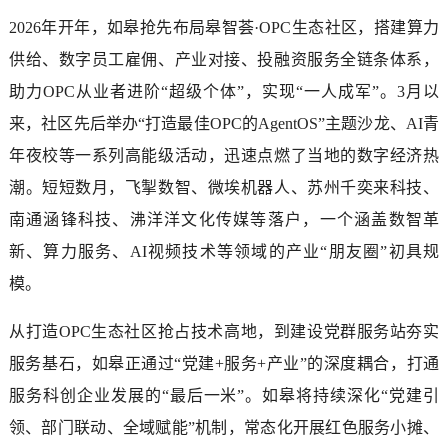
2026年开年，如皋抢先布局皋智荟·OPC生态社区，搭建算力
供给、数字员工雇佣、产业对接、投融资服务全链条体系，
助力OPC从业者进阶“超级个体”，实现“一人成军”。3月以
来，社区先后举办“打造最佳OPC的AgentOS”主题沙龙、AI青
年夜校等一系列高能级活动，迅速点燃了当地的数字经济热
潮。短短数月，飞掣数智、微埃机器人、苏州千奕来科技、
南通涵锋科技、沸洋洋文化传媒等落户，一个涵盖数智革
新、算力服务、AI视频技术等领域的产业“朋友圈”初具规
模。
从打造OPC生态社区抢占技术高地，到建设党群服务站夯实
服务基石，如皋正通过“党建+服务+产业”的深度耦合，打通
服务科创企业发展的“最后一米”。如皋将持续深化“党建引
领、部门联动、全域赋能”机制，常态化开展红色服务小摊、