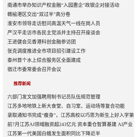
南通市举办知识产权金融“入园惠企”政银企对接活动
赣榆港区交出“双过半”高分卷
淮安市领导走访慰问高温天气一线在岗人员
严汉平走访市各民主党派并主持召开座谈会
王进健会见香港科创金融参访团
张克调度推进全市项目招引建设工作
泰州首个水上综合服务区全面建成
宿迁市委常委会召开会议
推荐新闻
六部门发文加强聘用制书记员队伍规范管理
江苏多地地铁上新大食堂、自习室、运动场等复合功能
——从“客流通道”到“生活场景”
录取通知书完成“瘦身”，江苏高校以巧思为新生上好入学第
一课
前7月江苏AI领域融资超243亿元 资本重仓智算基建 AI产业
底盘夯实
江苏第一代美国白蛾发生面积同比下降近半