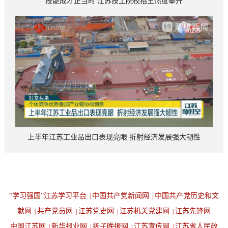
技能成才正当时 江苏技工院校招生热度攀升
上半年江苏工业品出口表现亮眼 折射经济发展强大韧性
“学习强国”江苏学习平台
中国共产党新闻网
中国共产党历史和文
|
|
献网
共产党员网
江苏党史网
江苏机关党建网
江苏先锋网
|
|
|
|
中国江苏网
新华报业网
扬子晚报网
江苏宣传网
江苏省人民政
|
|
|
|