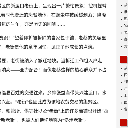
从
城区的新渡口老街上，呈现出一片繁忙景象：挖机摇臂
优
淮
说着时代变迁的斑驳墙体，在烟尘中被缓缓剥落；隆隆
盐
奋进的号角，亦是历史的回响……
Y
吴
赛跑！”望着即将被拆除的自家包子铺，老蔡的笑容里
泰
刘
人”，老街是他的童年回忆，见证了他成长的点滴。
需要，老街被纳入了搬迁地块。当拆迁工作组入户走
从
而响亮——全力配合！而像老蔡这样的热心群众并不占
四
“
到
江
与临县百姓的交通往来，乡绅张益斋带头兴建渡口。水
业
上
兴起，“老街”也因此成为该地农贸交易的集聚区。
出
国
省
移，粮管所、供销社以及“老街”上的许多商铺也开始“西
“新老街”，也被人们亲切地称为“佟洼老街”。