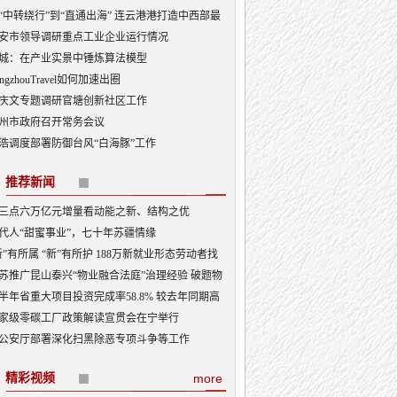
“中转绕行”到“直通出海” 连云港港打造中西部最
出海口
安市领导调研重点工业企业运行情况
城：在产业实景中锤炼算法模型
angzhouTravel如何加速出圈
庆文专题调研官塘创新社区工作
州市政府召开常务会议
浩调度部署防御台风“白海豚”工作
推荐新闻
三点六万亿元增量看动能之新、结构之优
代人“甜蜜事业”，七十年苏疆情缘
新”有所属 “新”有所护 188万新就业形态劳动者找
“娘家”
苏推广昆山泰兴“物业融合法庭”治理经验 破题物
治理“老大难”
半年省重大项目投资完成率58.8% 较去年同期高
3.5个百分点
家级零碳工厂政策解读宣贯会在宁举行
公安厅部署深化扫黑除恶专项斗争等工作
精彩视频
more