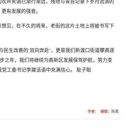
的欢声笑语已渐行渐远，残垣与青苔记录下岁月流淌的
，更有发展的强音。
以想见，在不久的将来，老街的这片土地上将被书写下
与民生改善的‘双向奔赴’，更是我们新渡口街道攀高逐
起步之年，我们将继续为高新区发展保驾护航，努力变
街道党工委书记李建话语中充满信心。 耿子聪
作者：
编辑：
陈茜