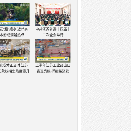
夏“趣”嬉水 近郊亲
中共江苏省委十四届十
水游成消暑热点
二次全会举行
能成才正当时 江苏
上半年江苏工业品出口
工院校招生热度攀升
表现亮眼 折射经济发
展强大韧性