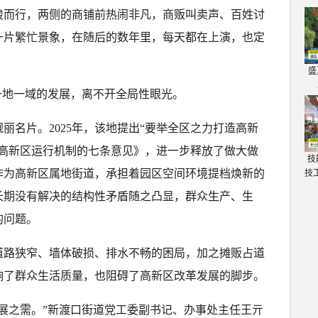
梭而行，两侧的商铺前热闹非凡，商贩叫卖声、百姓讨
一片繁忙景象，在随后的数年里，每天都在上演，也定
盛
一地一域的发展，离不开全局性眼光。
丽名片。2025年，该地提出“要举全区之力打造高新
安高新区运行机制的七条意见》，进一步释放了做大做
技
作为高新区属地街道，承担着园区空间环境提档焕新的
技
长期没有解决的结构性矛盾随之凸显，群众生产、生
的问题。
道路狭窄、墙体破损、排水不畅的困局，加之摊贩占道
响了群众生活质量，也阻碍了高新区改革发展的脚步。
展之需。”新渡口街道党工委副书记、办事处主任王亓