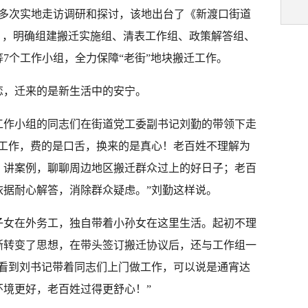
过多次实地走访调研和探讨，该地出台了《新渡口街道
》，明确组建搬迁实施组、清表工作组、政策解答组、
7个工作小组，全力保障“老街”地块搬迁工作。
恋，迁来的是新生活中的安宁。
工作小组的同志们在街道党工委副书记刘勤的带领下走
众工作，费的是口舌，换来的是真心！老百姓不理解为
、讲案例，聊聊周边地区搬迁群众过上的好日子；老百
依据耐心解答，消除群众疑虑。”刘勤这样说。
子女在外务工，独自带着小孙女在这里生活。起初不理
渐转变了思想，在带头签订搬迁协议后，还与工作组一
天看到刘书记带着同志们上门做工作，可以说是通宵达
环境更好，老百姓过得更舒心！”