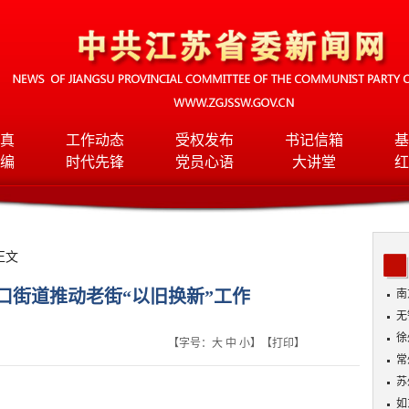
真
工作动态
受权发布
书记信箱
基
编
时代先锋
党员心语
大讲堂
红
正文
口街道推动老街“以旧换新”工作
南
无
入
徐
【字号：
大
中
小
】【
打印
】
常
苏
如