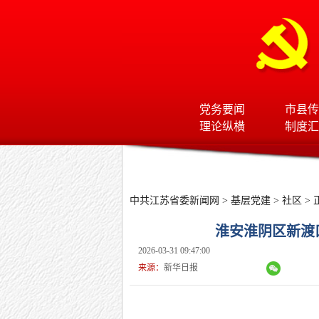
党务要闻
市县传
理论纵横
制度汇
中共江苏省委新闻网
>
基层党建
>
社区
> 
淮安淮阴区新渡
2026-03-31 09:47:00
来源：
新华日报