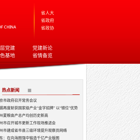
省人大
省政府
省政协
层党建
党建新论
色基地
省情备览
热点新闻
京市政府召开常务会议
锡再度斩获国家级产业“金字招牌” 以“错位”优势
局AI顶层赛道
州夏粮亩产总产均创历史新高
州市召开城市更新工作现场推进会
州市建成省市县三级环境提升观察员网络
东：在向海图强中锻造千亿产业版图