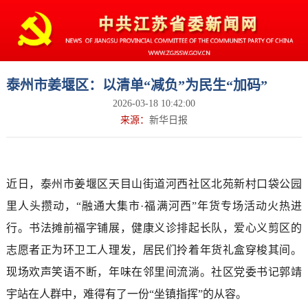
泰州市姜堰区：以清单“减负”为民生“加码”
2026-03-18 10:42:00
来源：
新华日报
近日，泰州市姜堰区天目山街道河西社区北苑新村口袋公园
里人头攒动，“融通大集市·福满河西”年货专场活动火热进
行。书法摊前福字铺展，健康义诊排起长队，爱心义剪区的
志愿者正为环卫工人理发，居民们拎着年货礼盒穿梭其间。
现场欢声笑语不断，年味在邻里间流淌。社区党委书记郭靖
宇站在人群中，难得有了一份“坐镇指挥”的从容。