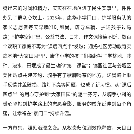
腾出来的时间和精力，实实在在地落进了民生实事里，件件
办到了群众心坎上。2025年，康华小学门口，护学服务队的
家长志愿者每天早晚准时到岗，疏导车辆、护送孩子过马
路；“护学空间”里，公益书法、口才、作文课接连不断，数百
个双职工家庭不再为“课后四点半”发愁；通扬社区劳动教育实
践基地“大家田园”里，康华小学的孩子们挽起袖子学整地、栽
种、浇水，田埂成了最生动的“第二课堂”；锦园社区与姜堰区
美团站点共建签约，骑手有了歇脚喝茶的地方，送餐路上顺
手反馈井盖破损、路灯不亮等问题，也成了新习惯。从“课后
四点半”的用心守护到“大家田园”的泥土芬芳，从骑手小哥的
暖心驿站到护学路上的志愿身影，服务的触角延伸到每个角
落，让幸福在“家门口”持续升温。
一方市集，照见治理之变。从权责归位到效能释放，天目山