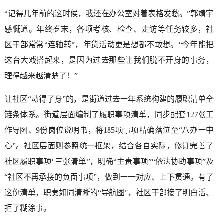
“记得几年前的这时候，我还在办公室对着表格发愁。”郭靖宇
感慨道。年终岁末，各项考核、检查、走访等任务较多，社
区干部常常“连轴转”，年货活动更是想都不敢想。“今年能把
这台大戏搭起来，是因为过去那些让我们脱不开身的事务，
理得越来越清楚了！”
让社区“动得了身”的，是街道过去一年系统构建的履职清单全
链条体系。街道层面编制了履职事项清单，同步配套127张工
作导图、9份岗位说明书，将185项事项精确落位至“八办一中
心”。社区层面则参照统一框架，结合各自实际，修订完善了
社区履职事项“三张清单”，明确“主责事项”“依法协助事项”及
“社区不再承接的负面事项”，做到一一对应、上下贯通。有了
这份清单，职责如同清晰的“导航图”，社区干部接了明白活、
拒了糊涂事。