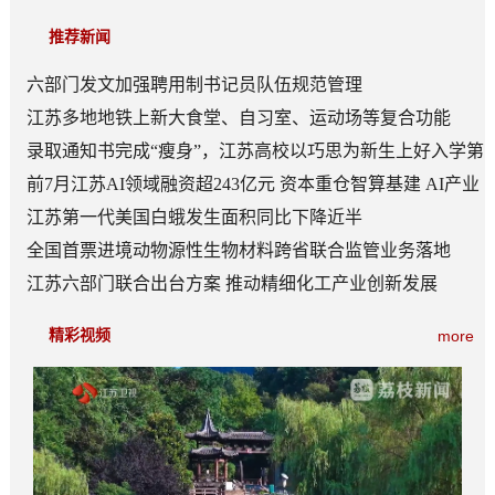
推荐新闻
六部门发文加强聘用制书记员队伍规范管理
江苏多地地铁上新大食堂、自习室、运动场等复合功能
——从“客流通道”到“生活场景”
录取通知书完成“瘦身”，江苏高校以巧思为新生上好入学第
一课
前7月江苏AI领域融资超243亿元 资本重仓智算基建 AI产业
底盘夯实
江苏第一代美国白蛾发生面积同比下降近半
全国首票进境动物源性生物材料跨省联合监管业务落地
江苏六部门联合出台方案 推动精细化工产业创新发展
精彩视频
more