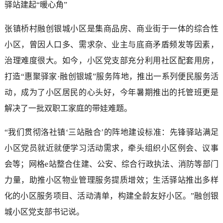
驿站建起“暖心角”
张镇桥村融创银城小区是集商品房、商业街于一体的综合性
小区，曾因人口多、需求杂、业主与底商矛盾频发等因素，
治理难度很大。如今，小区党支部充分利用社区配套用房，
打造“惠聚驿家·融创银城”服务阵地，推出一系列便民服务活
动，成为了小区居民的心头好，今年暑期推出的托管班更是
解决了一批双职工家庭的带娃难题。
“我们贯彻洛社镇‘三站融合’的阵地建设标准：先锋驿站满足
小区党员就近就便学习活动需求，牵头组织小区例会、议事
会等；网格e站整合住建、公安、综合行政执法、消防等部门
力量，助推小区物业管理服务提质增效；生活驿站推出多样
化的小区服务项目、活动清单，构建全龄友好小区。”融创银
城小区党支部书记说。