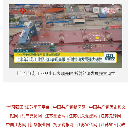
上半年江苏工业品出口表现亮眼 折射经济发展强大韧性
“学习强国”江苏学习平台
中国共产党新闻网
中国共产党历史和文
|
|
献网
共产党员网
江苏党史网
江苏机关党建网
江苏先锋网
|
|
|
|
中国江苏网
新华报业网
扬子晚报网
江苏宣传网
江苏省人民政
|
|
|
|