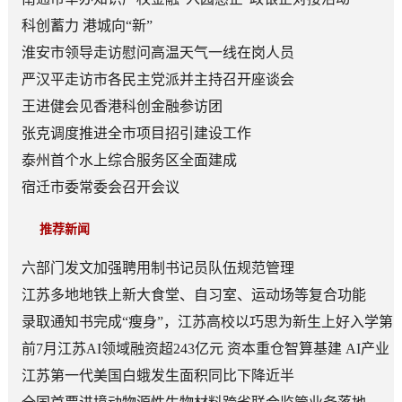
科创蓄力 港城向“新”
淮安市领导走访慰问高温天气一线在岗人员
严汉平走访市各民主党派并主持召开座谈会
王进健会见香港科创金融参访团
张克调度推进全市项目招引建设工作
泰州首个水上综合服务区全面建成
宿迁市委常委会召开会议
推荐新闻
六部门发文加强聘用制书记员队伍规范管理
江苏多地地铁上新大食堂、自习室、运动场等复合功能
——从“客流通道”到“生活场景”
录取通知书完成“瘦身”，江苏高校以巧思为新生上好入学第
一课
前7月江苏AI领域融资超243亿元 资本重仓智算基建 AI产业
底盘夯实
江苏第一代美国白蛾发生面积同比下降近半