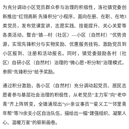
为充分调动小区党员群众参与治理的积极性，洛社镇党委创
新推出“红翎高新 先锋积分”小程序，面向在册、在职、在地3
类党员，发布党课宣讲、志愿实践、技能提升、关心关爱等
各类活动，整合“镇—村（社区）—小区（自然村）”优势资
源，实现先锋积分与实物奖励、优惠服务挂钩，激励党员到
小区报到、注册和活动报名。同时，镇党委鼓励各村（社
区）自研小区（自然村）治理的“微心愿+积分制”治理模式，
参照“先锋积分”给予奖励。
通过积分激励，各小区（自然村）充分调动起党员、居民志
愿者参与基层社会治理的积极性，从老党员“主力军”向“老中
青”齐上阵转变，全镇涌现出“yi+亲议事员”“星义工”“邻里青
年帮”等70余支小区自治队伍，描绘出一幅“建强组织、凝聚人
心、温暖万家”的崭新画卷。