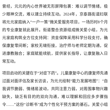
曾经，元元的内心世界被无形屏障包裹：难以调节情绪，极
少眼神交流，难以建立持续互动。2024年，京泰路街道妇联
将元元家庭纳入“一户一策”微关爱服务项目，一场历时8个月
的专业康复就此展开。街道整合资源组成微关爱小组，为元
元家庭构筑全方位支持网：资金保障采用科学分段支付，确
保康复零间断；家校无缝衔接，治疗师与老师定期沟通，促
进康教融合；家庭赋能续航，提供家长指导，让康复融入日
常互动。
项目启动的关键在于“对症下药”。儿童康复中心的康复师先通
过面对面评估及家长访谈，为元元绘制“能力发展地图”：“自
我调节脆弱、情绪易波动，共同注意力弱，对周围事物兴趣
缺失，缺乏有目的的双向沟通，难以理解和回应多步骤指
令……”这份“诊断书”成为个性化干预方案的基石。关爱小组