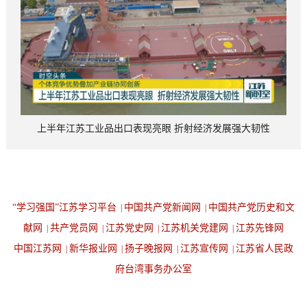
上半年江苏工业品出口表现亮眼 折射经济发展强大韧性
“学习强国”江苏学习平台
中国共产党新闻网
中国共产党历史和文
|
|
献网
共产党员网
江苏党史网
江苏机关党建网
江苏先锋网
|
|
|
|
中国江苏网
新华报业网
扬子晚报网
江苏宣传网
江苏省人民政
|
|
|
|
府台湾事务办公室