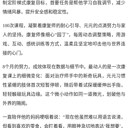
制定阶梯式康复目标，首要任务是帮他学习自我调节，减少
情绪风暴，提升安全感和稳定性。
100次课程，凝聚着康复师的耐心引导、元元的点滴努力与家
人的坚持。康复师像细心“园丁”，每周动态调整策略，用游
戏、互动、感统训练等方式，温柔且坚定地叩击他与世界连
接的心门。
8个月的努力，成效体现在数据与细节中。最动人的是一次康
复课上的细微变化：面对治疗师手中的新奇玩具，元元习惯
性紧绷的肢体首次短暂停顿，随后带着试探缓缓伸出手指，
轻轻触碰玩具边缘。这个微小动作如同一道微光，划破他与
外界的隔阂。
一直陪伴他的妈妈哽咽着说：“现在他虽然难以用语言说清，
但看到喜欢的零食，会盯着看，用眼神急切地表达‘我想要’，