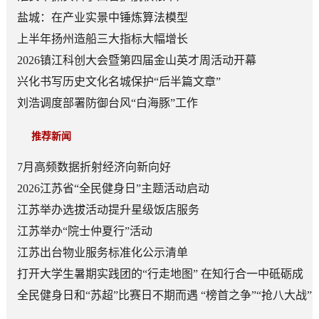
盐城：在产业实景中锤炼算法模型
上半年扬州造船三大指标大幅增长
2026镇江科创大会暨第四届金山英才周活动开幕
兴化书写历史文化名城保护“后半篇文章”
刘浩调度部署防御台风“白海豚”工作
推荐新闻
7月高频数据折射经济向新向好
2026江苏省“全民健身日”主题活动启动
江苏举办选拔活动提升星级饭店服务
江苏举办“院士仲夏行”活动
江苏出台物业服务标准化公示清单
打开大学生暑期实践团的“行走地图” 在知行合一中砥砺成
长
全民健身日和“苏超”比赛日不期而遇 “榜首之争”“抢八大战”
看点多