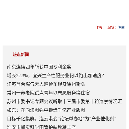
作者：
编辑：
陈茜
热点新闻
南京连续四年斩获中国专利金奖
增长22.3%，宜兴生产性服务业何以跑出加速度？
江苏首台燃气无人巡检车现身徐州街头
常州一养老院试点青年以志愿服务换住宿
苏州市委书记专题会议听取十三届市委第十轮巡察情况汇
报
如东：在向海图强中锻造千亿产业版图
目标千亿集群，连云港变“论坛举办地”为“产业催化剂”
淮安市抓实科学田管护航秋粮丰产