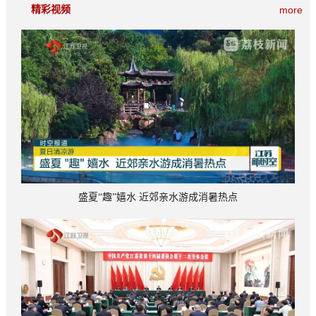
精彩视频
more
盛夏“趣”嬉水 近郊亲水游成消暑热点