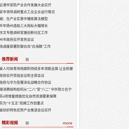
云港市安防产业合作发展大会召开
安市领导调研重点工业企业运行情况
城：在产业实景中锤炼算法模型
半年扬州造船三大指标大幅增长
庆文专题调研官塘创新社区工作
州市政府召开常务会议
浩调度部署防御台风“白海豚”工作
推荐新闻
省人均体育场地面积持续多年领跑全国 让全民健
融入日常成为风尚
政协召开党组会议和主席会议
政府与华为签署深化战略合作协议
源消费结构如何从“二八”变“八二” 中外院士在宁
讨新型能源体系建设
苏4项增量措施优化自然资源要素保障
苏为“十五五”双拥工作划重点
省纺织特色优势产业推进会议召开
精彩视频
more