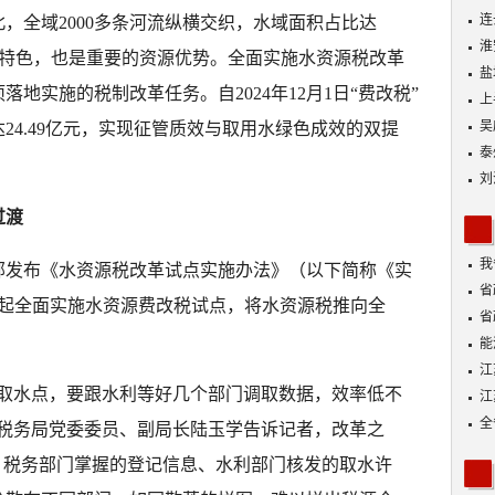
连
，全域2000多条河流纵横交织，水域面积占比达
淮
最大特色，也是重要的资源优势。全面实施水资源税改革
盐
地实施的税制改革任务。自2024年12月1日“费改税”
上
吴
24.49亿元，实现征管质效与取用水绿色成效的双提
泰
刘
过渡
我
部发布《水资源税改革试点实施办法》（以下简称《实
身
省
1日起全面实施水资源费改税试点，将水资源税推向全
省
能
探
江
个取水点，要跟水利等好几个部门调取数据，效率低不
江
全
区税务局党委委员、副局长陆玉学告诉记者，改革之
。税务部门掌握的登记信息、水利部门核发的取水许