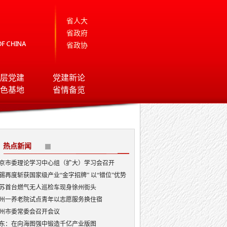
省人大
省政府
省政协
层党建
党建新论
色基地
省情备览
热点新闻
京市委理论学习中心组（扩大）学习会召开
锡再度斩获国家级产业“金字招牌” 以“错位”优势
局AI顶层赛道
苏首台燃气无人巡检车现身徐州街头
州一养老院试点青年以志愿服务换住宿
州市委常委会召开会议
东：在向海图强中锻造千亿产业版图