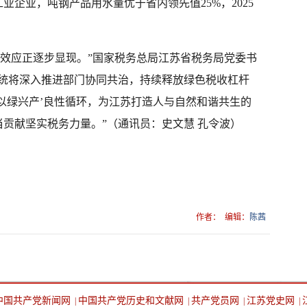
业企业，吨钢产品用水量优于省内领先值25%，2025
。
改革效应正逐步显现。”国家税务总局江苏省税务局党委书
系统将深入推进部门协同共治，持续释放绿色税收杠杆
以绿兴产’良性循环，为江苏打造人与自然和谐共生的
贡献坚实税务力量。”（通讯员：史文慧 孔令波）
作者：
编辑：
陈茜
中国共产党新闻网
中国共产党历史和文献网
共产党员网
江苏党史网
|
|
|
|