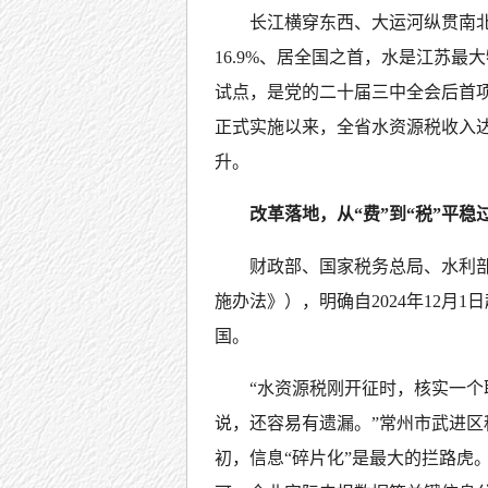
长江横穿东西、大运河纵贯南北
16.9%、居全国之首，水是江苏
试点，是党的二十届三中全会后首项落
正式实施以来，全省水资源税收入达
升。
改革落地，从“费”到“税”平稳
财政部、国家税务总局、水利
施办法》），明确自2024年12月
国。
“水资源税刚开征时，核实一
说，还容易有遗漏。”常州市武进
初，信息“碎片化”是最大的拦路虎