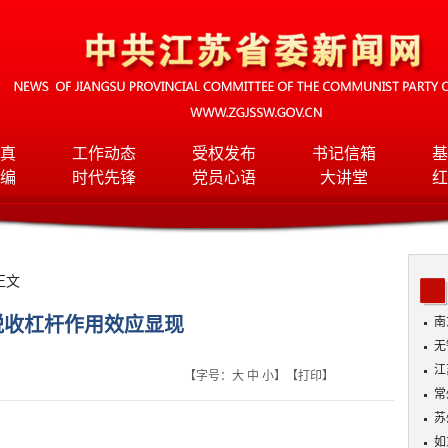
真
工作动态
受权发布
书记信箱
基
编
时代先锋
党员心语
大讲堂
红
正文
税收杠杆作用效应显现
南
无
入
江
【字号：
大
中
小
】【
打印
】
常
苏
如