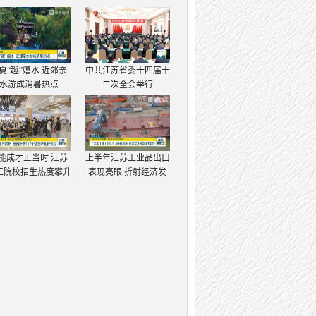
夏“趣”嬉水 近郊亲
中共江苏省委十四届十
水游成消暑热点
二次全会举行
能成才正当时 江苏
上半年江苏工业品出口
工院校招生热度攀升
表现亮眼 折射经济发
展强大韧性