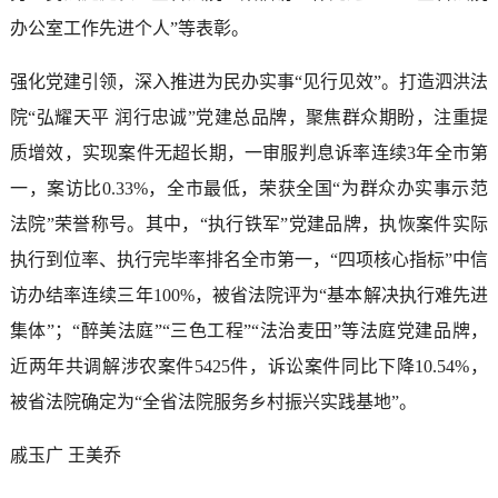
办公室工作先进个人”等表彰。
强化党建引领，深入推进为民办实事“见行见效”。打造泗洪法
院“弘耀天平 润行忠诚”党建总品牌，聚焦群众期盼，注重提
质增效，实现案件无超长期，一审服判息诉率连续3年全市第
一，案访比0.33%，全市最低，荣获全国“为群众办实事示范
法院”荣誉称号。其中，“执行铁军”党建品牌，执恢案件实际
执行到位率、执行完毕率排名全市第一，“四项核心指标”中信
访办结率连续三年100%，被省法院评为“基本解决执行难先进
集体”；“醉美法庭”“三色工程”“法治麦田”等法庭党建品牌，
近两年共调解涉农案件5425件，诉讼案件同比下降10.54%，
被省法院确定为“全省法院服务乡村振兴实践基地”。
戚玉广 王美乔