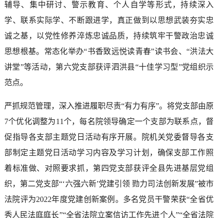
辅导、集中研讨、警示教育、个人自学等形式，持续深入
学、联系实际学、不断跟进学，真正做到以思想武装夯实忠
诚之基，以党性修养淬炼忠诚品质，持续筑牢干警政治忠诚
思想根基。常态化举办“书香致远悦读青春”读书会、“洪法大
讲堂”等活动，第六党支部获评泗洪县“十佳学习型”党组织示
范点。
严抓规范管理，深入推进履职尽责“有力有序”。将党支部由原
7个优化调整为11个，每名院领导确定一个支部为联系点，督
促指导各支部主题党日活动有序开展。院机关党委督导各支
部制定主题党日活动学习内容及学习计划，确保支部工作照
着标准做、对照要求抓，第四党支部获评全县先进基层党组
织，第二党支部“‘六强六新’党建引领 勠力司法创新发展”被市
法院评为2022年度党建创新案例。多名党员干警荣获“全省优
秀人民法庭庭长”“全省法院立案信访工作先进个人”“全省法院