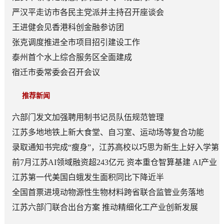
严汉平走访市各民主党派并主持召开座谈会
王进健会见香港科创金融参访团
张克调度推进全市项目招引建设工作
泰州首个水上综合服务区全面建成
宿迁市委常委会召开会议
推荐新闻
六部门发文加强聘用制书记员队伍规范管理
江苏多地地铁上新大食堂、自习室、运动场等复合功能
——从“客流通道”到“生活场景”
录取通知书完成“瘦身”，江苏高校以巧思为新生上好入学第
一课
前7月江苏AI领域融资超243亿元 资本重仓智算基建 AI产业
底盘夯实
江苏第一代美国白蛾发生面积同比下降近半
全国首票进境动物源性生物材料跨省联合监管业务落地
江苏六部门联合出台方案 推动精细化工产业创新发展