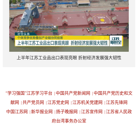
上半年江苏工业品出口表现亮眼 折射经济发展强大韧性
“学习强国”江苏学习平台
中国共产党新闻网
中国共产党历史和文
|
|
献网
共产党员网
江苏党史网
江苏机关党建网
江苏先锋网
|
|
|
|
中国江苏网
新华报业网
扬子晚报网
江苏宣传网
江苏省人民政
|
|
|
|
府台湾事务办公室