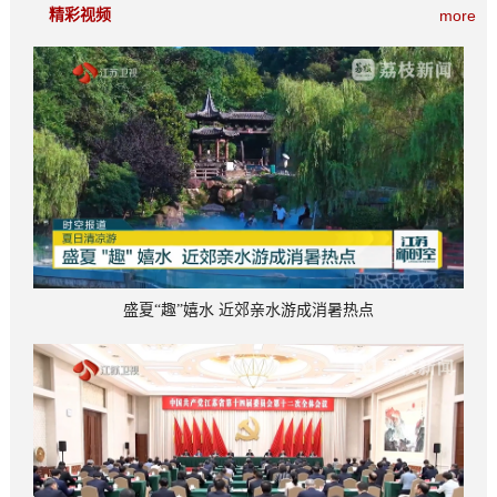
精彩视频
more
盛夏“趣”嬉水 近郊亲水游成消暑热点