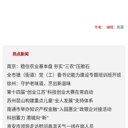
作者：
编辑：
陈茜
热点新闻
南京：稳住农业基本盘 夯实“三农”压舱石
全市镇（街道）党（工）委书记能力建设专题培训班开班
徐州：守护老味道，烹出新滋味
第十四届“创业江苏”科技创业大赛在常启动
苏州昆山构建重点儿童“全人发展”支持体系
南通市举办知识产权金融“入园惠企”政银企对接活动
科创蓄力 港城向“新”
淮安市领导走访慰问高温天气一线在岗人员