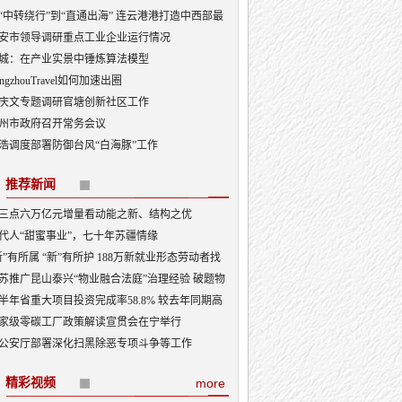
“中转绕行”到“直通出海” 连云港港打造中西部最
出海口
安市领导调研重点工业企业运行情况
城：在产业实景中锤炼算法模型
angzhouTravel如何加速出圈
庆文专题调研官塘创新社区工作
州市政府召开常务会议
浩调度部署防御台风“白海豚”工作
推荐新闻
三点六万亿元增量看动能之新、结构之优
代人“甜蜜事业”，七十年苏疆情缘
新”有所属 “新”有所护 188万新就业形态劳动者找
“娘家”
苏推广昆山泰兴“物业融合法庭”治理经验 破题物
治理“老大难”
半年省重大项目投资完成率58.8% 较去年同期高
3.5个百分点
家级零碳工厂政策解读宣贯会在宁举行
公安厅部署深化扫黑除恶专项斗争等工作
精彩视频
more