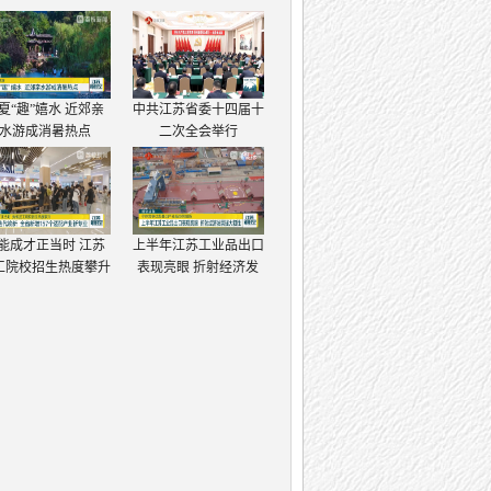
夏“趣”嬉水 近郊亲
中共江苏省委十四届十
水游成消暑热点
二次全会举行
能成才正当时 江苏
上半年江苏工业品出口
工院校招生热度攀升
表现亮眼 折射经济发
展强大韧性