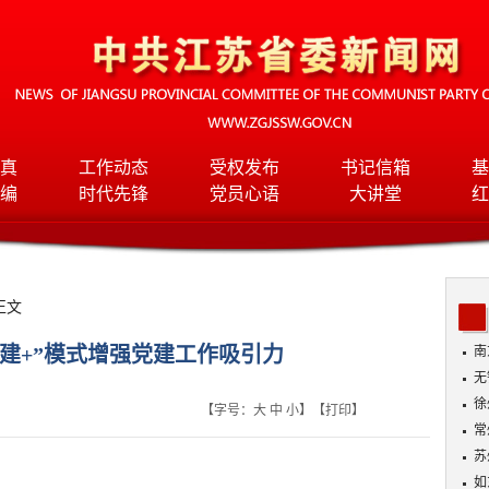
真
工作动态
受权发布
书记信箱
基
编
时代先锋
党员心语
大讲堂
红
正文
建+”模式增强党建工作吸引力
南
无
入
徐
【字号：
大
中
小
】【
打印
】
常
苏
如