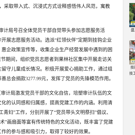
会，采取带入式、沉浸式方式诠释感悟伟人风范，寓教
区审计局号召全体党员干部自觉带头参加志愿服务活
盛
开展志愿服务活动。选派“红领伙伴”定期到挂钩企业
、惠企政策宣传等，收集企业生产经营发展中遇到的困
童节期间，组织党员志愿者到果林社区集中开展走访关
技
注留守儿童成长情况。积极开展爱心捐助工作，通过组
技
总会捐款3277.99元，发挥了党员的先锋模范作用。
区审计局激发党员干部的文化自信，培塑审计队伍的文
文化的认同感和归属感，提高党建工作的内涵。利用清
工青妇”工作，分别开展了“党员带头文明祭扫”倡议、
艺术”画扇面等富有传统特色的文化活动，既丰富了党建
工作的参与感和吸引力，取得了较好的效果。