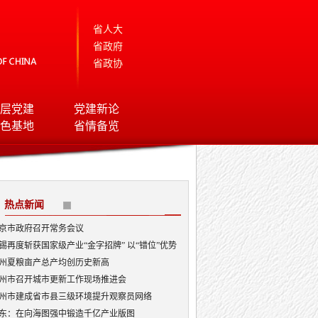
省人大
省政府
省政协
层党建
党建新论
色基地
省情备览
热点新闻
京市政府召开常务会议
锡再度斩获国家级产业“金字招牌” 以“错位”优势
局AI顶层赛道
州夏粮亩产总产均创历史新高
州市召开城市更新工作现场推进会
州市建成省市县三级环境提升观察员网络
东：在向海图强中锻造千亿产业版图