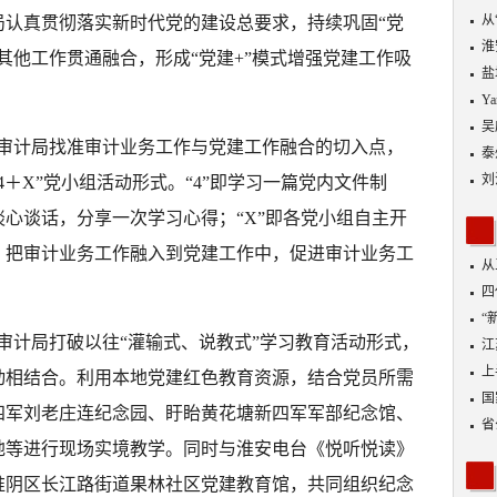
从
局认真贯彻落实新时代党的建设总要求，持续巩固“党
优
淮
其他工作贯通融合，形成“党建+”模式增强党建工作吸
盐
Y
吴
区审计局找准审计业务工作与党建工作融合的切入点，
泰
刘
＋X”党小组活动形式。“4”即学习一篇党内文件制
心谈话，分享一次学习心得；“X”即各党小组自主开
，把审计业务工作融入到党建工作中，促进审计业务工
从
四
“
区审计局打破以往“灌输式、说教式”学习教育活动形式，
到
江
业
上
动相结合。利用本地党建红色教育资源，结合党员所需
出
国
四军刘老庄连纪念园、盱眙黄花塘新四军军部纪念馆、
省
地等进行现场实境教学。同时与淮安电台《悦听悦读》
淮阴区长江路街道果林社区党建教育馆，共同组织纪念