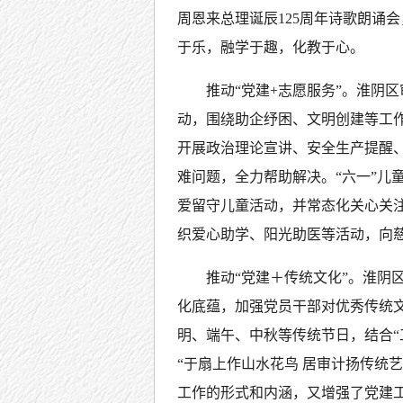
周恩来总理诞辰125周年诗歌朗诵
于乐，融学于趣，化教于心。
推动“党建+志愿服务”。淮阴
动，围绕助企纾困、文明创建等工作
开展政治理论宣讲、安全生产提醒
难问题，全力帮助解决。“六一”儿
爱留守儿童活动，并常态化关心关
织爱心助学、阳光助医等活动，向慈善
推动“党建＋传统文化”。淮阴
化底蕴，加强党员干部对优秀传统
明、端午、中秋等传统节日，结合“
“于扇上作山水花鸟 居审计扬传统
工作的形式和内涵，又增强了党建