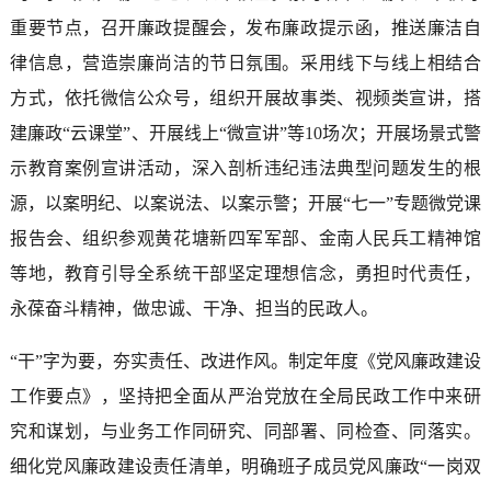
重要节点，召开廉政提醒会，发布廉政提示函，推送廉洁自
律信息，营造崇廉尚洁的节日氛围。采用线下与线上相结合
方式，依托微信公众号，组织开展故事类、视频类宣讲，搭
建廉政“云课堂”、开展线上“微宣讲”等10场次；开展场景式警
示教育案例宣讲活动，深入剖析违纪违法典型问题发生的根
源，以案明纪、以案说法、以案示警；开展“七一”专题微党课
报告会、组织参观黄花塘新四军军部、金南人民兵工精神馆
等地，教育引导全系统干部坚定理想信念，勇担时代责任，
永葆奋斗精神，做忠诚、干净、担当的民政人。
“干”字为要，夯实责任、改进作风。制定年度《党风廉政建设
工作要点》，坚持把全面从严治党放在全局民政工作中来研
究和谋划，与业务工作同研究、同部署、同检查、同落实。
细化党风廉政建设责任清单，明确班子成员党风廉政“一岗双