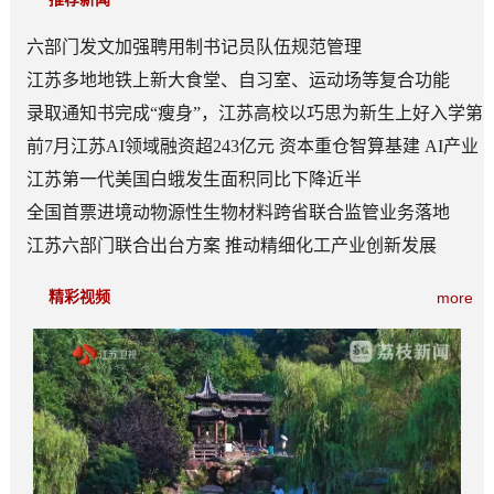
六部门发文加强聘用制书记员队伍规范管理
江苏多地地铁上新大食堂、自习室、运动场等复合功能
——从“客流通道”到“生活场景”
录取通知书完成“瘦身”，江苏高校以巧思为新生上好入学第
一课
前7月江苏AI领域融资超243亿元 资本重仓智算基建 AI产业
底盘夯实
江苏第一代美国白蛾发生面积同比下降近半
全国首票进境动物源性生物材料跨省联合监管业务落地
江苏六部门联合出台方案 推动精细化工产业创新发展
精彩视频
more