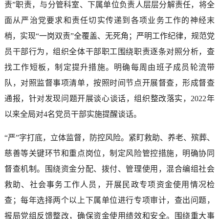
责”职责，与分管科室、下属单位负责人层层分解责任，将全
面从严治党要求和责任切实传递到各项业务工作的神经末
梢，实现“一岗双责”全覆盖、无死角；严明工作纪律，规范党
员干部行为，组织全体干部职工围绕职责逐条对照分析，查
找工作短板，制定提升措施。明确每周由班子成员轮流带
队，对照监督事项清单，按照时间节点开展督查，形成督查
通报，针对发现问题开展谈心谈话，组织整改落实，2022年
以来全局对4名党员干部实施提醒谈话。
“严”字打底，立体监督，防控风险。紧盯救助、养老、殡葬、
慈善等关键环节和重点岗位，制定风险管控措施，明确协同
督查机制。围绕资金分配、拨付、管理使用，混合编组社会
救助、社会事务工作人员，开展民政专项资金使用情况检
查；每年选择两个以上下属单位进行专项审计，查出问题，
报局党组反馈整改，确保资金使用绩效和安全。围绕重大事