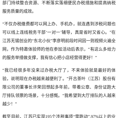
部门持续整合资源、不断落实落细便民办税措施和提高纳税
服务质量的成效。
“不仅办税缴费都可以网上办、手机办，就连遇到涉税问题也
可以线上连线税务干部‘一对一’辅导，真是省时又省心。”在
江苏无锡创业的“东北小伙”李彦明前段时间因一则视频火遍全
网，作为特邀体验师的他在参加活动后表示，“有这么多给力
的服务举措做支撑，我有信心把小店经营得更好！”
“我已经很多年没来过办税大厅了，不来体验就是最好的体
验，说明现在办税越来越便利了。”开古茶叶（江苏）股份有
限公司的董事长许荣回想起多年前，带着公章、身份证跑大
厅排队领票的场景，十分感慨。“我希望到大厅排队的人越来
越少！”
截至目前，江苏已实现195个涉税事项“零跑动”,97%以上的业