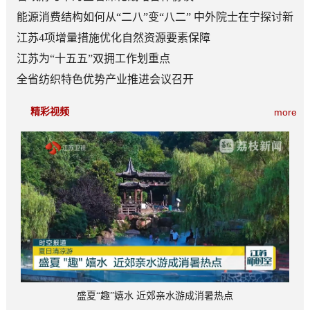
能源消费结构如何从“二八”变“八二” 中外院士在宁探讨新
型能源体系建设
江苏4项增量措施优化自然资源要素保障
江苏为“十五五”双拥工作划重点
全省纺织特色优势产业推进会议召开
精彩视频
more
盛夏“趣”嬉水 近郊亲水游成消暑热点