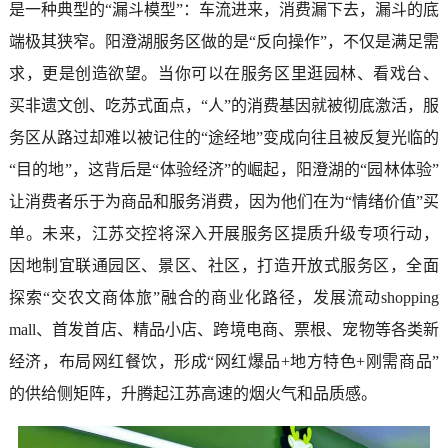
是一种典型的“漏斗模型”：车流进来，消费漏下去，漏斗的底
端极其狭窄。阳澄湖服务区做的是“反向操作”，不仅是满足需
求，更是创造欲望。当你可以在服务区里逛园林、看戏台、
买非遗文创、吃苏式面点，“人”的消费基因就被彻底激活，服
务区从路过却难以被记住的“途经地”变成向往且被反复光临的
“目的地”，这背后是“体验经济”的崛起，阳澄湖的“园林体验”
让消费者乐于为商品和服务消费，因为他们在为“情绪价值”买
单。未来，江苏交控将深入开展服务区提质升级专项行动，
因地制宜联通园区、景区、社区，打造开放式服务区，全面
探索“交农文商体旅”融合的商业化路径，发展流动shopping
mall、首发首店、精品小店、跨境电商、票根、宠物等各类新
经济，布局网红餐饮，形成“网红爆品+地方特色+刚需商品”
的供给侧矩阵，升腾起江苏高速的烟火气和品质感。