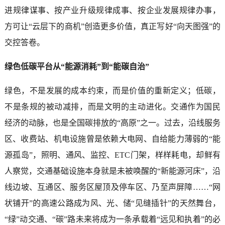
进规律谋事、按产业升级规律成事、按企业发展规律办事，
方可让“云层下的商机”创造更多价值，真正写好“向天图强”的
交控答卷。
绿色低碳平台从“能源消耗”到“能碳自治”
绿色，不是发展的成本约束，而是价值的重新定义；低碳，
不是条规的被动减排，而是文明的主动进化。交通作为国民
经济的动脉，也是全国碳排放的“高原”之一。过去，沿线服务
区、收费站、机电设施曾是依赖大电网、自给能力薄弱的“能
源孤岛”，照明、通风、监控、ETC门架，样样耗电，却鲜有
人察觉，交通基础设施本身就是未被唤醒的“新能源河床”，沿
线边坡、互通区、服务区屋顶及停车区、乃至声屏障……“网
状铺开”的高速公路成为风、光、储“见缝插针”的天然舞台，
“绿”动交通、“碳”路未来将成为一条承载着“远见和执着”的必