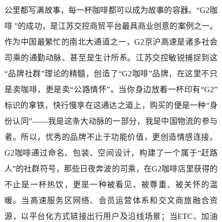
公里都写满故事，每一杯咖啡都可以成为故事的容器。“G2咖
啡 ”的成功，是江苏交控商贸平台最具商业创意的案例之一。
作为中国最繁忙的南北大通道之一，G2京沪高速是诸多社会
司乘的通勤动脉、甚至是生计所系。江苏交控敏锐捕捉到这
“品牌社群”理论的精髓，创造了“G2咖啡”品牌，在这里不只
是卖咖啡，更是卖“公路情怀”。当你身边放着一杯印有“G2”
标识的拿铁，快行慢享在这通达之道上，购买的便是一种“身
份认同”——我是这条大动脉的一部分，我是中国物流的参与
者。所以，优秀的品牌不止于功能价值，更创造情感连接。
G2咖啡通过命名、包装、空间设计，构建了一个属于“赶路
人”的社群符号，那些日夜奔波的司乘，在G2咖啡店里获得的
不止是一杯热饮，更是一种被看见、被尊重、被关怀的温
暖。当高速服务区网络、会员运营体系和交文商旅融合资
源，以平台化方式链接出行用户及沿线场景；当ETC、加油