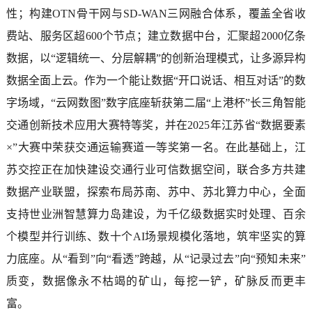
性；构建OTN骨干网与SD-WAN三网融合体系，覆盖全省收
费站、服务区超600个节点；建立数据中台，汇聚超2000亿条
数据，以“逻辑统一、分层解耦”的创新治理模式，让多源异构
数据全面上云。作为一个能让数据“开口说话、相互对话”的数
字场域，“云网数图”数字底座斩获第二届“上港杯”长三角智能
交通创新技术应用大赛特等奖，并在2025年江苏省“数据要素
×”大赛中荣获交通运输赛道一等奖第一名。在此基础上，江
苏交控正在加快建设交通行业可信数据空间，联合多方共建
数据产业联盟，探索布局苏南、苏中、苏北算力中心，全面
支持世业洲智慧算力岛建设，为千亿级数据实时处理、百余
个模型并行训练、数十个AI场景规模化落地，筑牢坚实的算
力底座。从“看到”向“看透”跨越，从“记录过去”向“预知未来”
质变，数据像永不枯竭的矿山，每挖一铲，矿脉反而更丰
富。