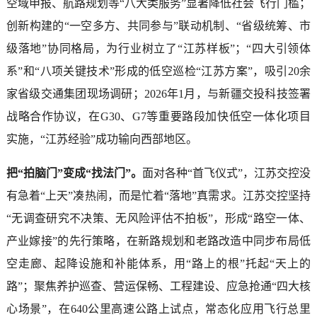
空域申报、航路规划等“八大类服务”显著降低社会飞行门槛；
创新构建的“一空多方、共同参与”联动机制、“省级统筹、市
级落地”协同格局，为行业树立了“江苏样板”；“四大引领体
系”和“八项关键技术”形成的低空巡检“江苏方案”，吸引20余
家省级交通集团现场调研；2026年1月，与新疆交投科技签署
战略合作协议，在G30、G7等重要路段加快低空一体化项目
实施，“江苏经验”成功输向西部地区。
把“拍脑门”变成“找法门”。
面对各种“首飞仪式”，江苏交控没
有急着“上天”凑热闹，而是忙着“落地”真需求。江苏交控坚持
“无调查研究不决策、无风险评估不拍板”，形成“路空一体、
产业嫁接”的先行策略，在新路规划和老路改造中同步布局低
空走廊、起降设施和补能体系，用“路上的根”托起“天上的
路”；聚焦养护巡查、营运保畅、工程建设、应急抢通“四大核
心场景”，在640公里高速公路上试点，常态化应用飞行总里