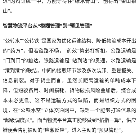
进”的辩证统一中，方能守得住“绿水青山”、创得出“金山银
山”。
智慧物流平台从“模糊管理”到“预见管理”
“公转水”“公转铁”是国家为优化运输结构、降低物流成本开出
的“药方”，但若链路不畅，“药效”势必打折扣。公路运输是
“门到门”的触达，铁路运输是“站到站”的贯通，水路运输是
“港到港”的联结，中间的接驳环节涉及多次装卸、重复报关、
信息割裂。对于货主而言，虽然长距离运输的单吨成本下
降，但短驳费用、时间损耗、货物破损风险叠加后，综合成
本未必更低。这不是运输方式的缺陷，而是组织方式的困
境，在“公铁水空”立体交通网中，缺乏一个能够打通信息的
“超级调度员”。而当物流平台真正能够做到“掐指一算”，供应
链便会告别被动的“应激反应”，进入主动的“预见管理”。