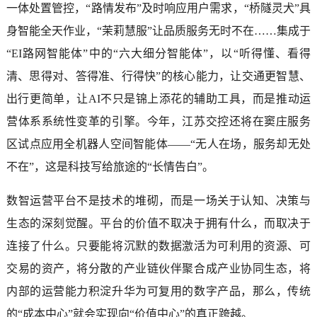
一体处置管控，“路情发布”及时响应用户需求，“桥隧灵犬”具
身智能全天作业，“茉莉慧服”让品质服务无时不在……集成于
“EI路网智能体”中的“六大细分智能体”，以“听得懂、看得
清、思得对、答得准、行得快”的核心能力，让交通更智慧、
出行更简单，让AI不只是锦上添花的辅助工具，而是推动运
营体系系统性变革的引擎。今年，江苏交控还将在窦庄服务
区试点应用全机器人空间智能体——“无人在场，服务却无处
不在”，这是科技写给旅途的“长情告白”。
数智运营平台不是技术的堆砌，而是一场关于认知、决策与
生态的深刻觉醒。平台的价值不取决于拥有什么，而取决于
连接了什么。只要能将沉默的数据激活为可利用的资源、可
交易的资产，将分散的产业链伙伴聚合成产业协同生态，将
内部的运营能力积淀升华为可复用的数字产品，那么，传统
的“成本中心”就会实现向“价值中心”的真正跨越。