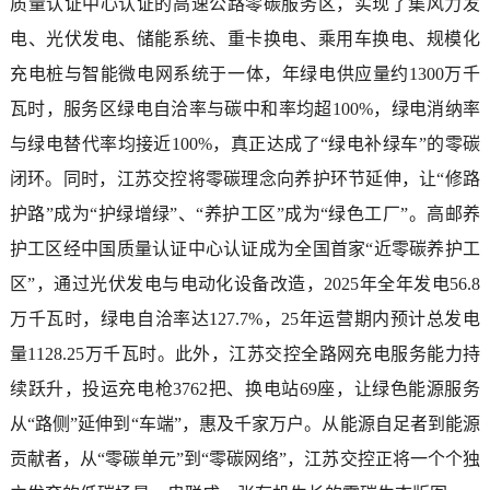
质量认证中心认证的高速公路零碳服务区，实现了集风力发
电、光伏发电、储能系统、重卡换电、乘用车换电、规模化
充电桩与智能微电网系统于一体，年绿电供应量约1300万千
瓦时，服务区绿电自洽率与碳中和率均超100%，绿电消纳率
与绿电替代率均接近100%，真正达成了“绿电补绿车”的零碳
闭环。同时，江苏交控将零碳理念向养护环节延伸，让“修路
护路”成为“护绿增绿”、“养护工区”成为“绿色工厂”。高邮养
护工区经中国质量认证中心认证成为全国首家“近零碳养护工
区”，通过光伏发电与电动化设备改造，2025年全年发电56.8
万千瓦时，绿电自洽率达127.7%，25年运营期内预计总发电
量1128.25万千瓦时。此外，江苏交控全路网充电服务能力持
续跃升，投运充电枪3762把、换电站69座，让绿色能源服务
从“路侧”延伸到“车端”，惠及千家万户。从能源自足者到能源
贡献者，从“零碳单元”到“零碳网络”，江苏交控正将一个个独