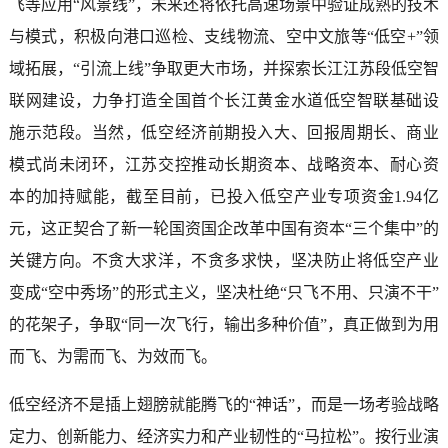
飞等应用“风景线”，未来还将依托高速场景中验证成熟的技术
与模式，积极向港口巡检、支线物流、空中文旅等“低空+”领
域拓展，“引流上线”争取更大市场，并探索长江江苏段低空智
联网建设，力争打造全国首个长江黄金水道低空智联基础设
施示范段。当然，低空经济前期投入大、回报周期长、商业
模式尚未闭环，江苏交控推动长期资本、战略资本、耐心资
本的加持赋能，截至目前，已投入低空产业专项资金1.94亿
元，这正契合了新一轮国资国企改革中国有资本“三个集中”的
关键方向。不贪大求洋，不贪多求快，坚决防止将低空产业
变成“空中秀场”的形式主义，坚决杜绝“只飞不用、只演不干”
的花架子，争取“同一次飞行，输出多种价值”，真正做到为用
而飞、为需而飞、为效而飞。
低空经济不是插上翅膀就能腾飞的“神话”，而是一场考验战略
定力、创新能力、经济实力和产业韧性的“马拉松”。按行业演