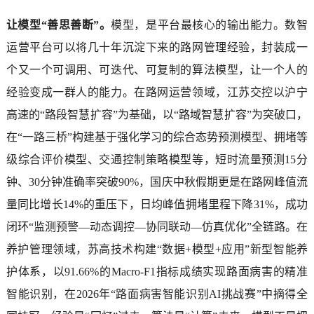
让模型“善思善断”。
模型，是平台最核心的输出能力。数智
运营平台可以将几十年沉淀下来的路网管理经验，封装成一
个又一个可调用、可迭代、可复制的算法模型，让一个人的
经验变成一群人的能力。在路网运营领域，江苏交控以沪宁
高速的“路段智慧扩容”为基础，以“路域智慧扩容”为突破口，
在“一路三桥”构建基于强化学习的综合态势预测模型、拥堵等
级综合评价模型、交通控制策略模型等，短时流量预测15分
钟、30分钟准确率突破90%，国庆中秋假期更是在路网峰值流
量同比增长14%的重压下，日均峰值拥堵里程下降31%，成功
闭环“监测预警—动态调控—协同联动—仿真优化”全链路。在
养护管理领域，苏高技术构建“数据+模型+应用”新型智能养
护体系，以91.66%的Macro-F1指标成绩实现路面病害的精准
智能识别，在2026年“路面病害智能识别AI挑战赛”中摘得全