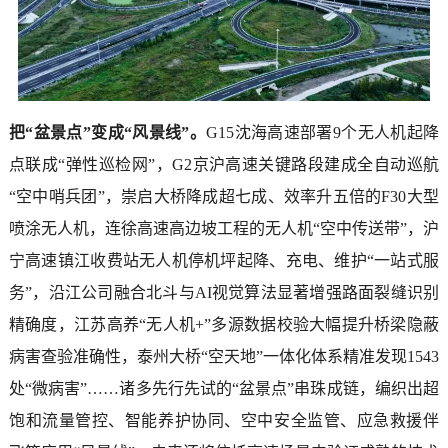
把“盆景点”变成“风景线”。
G15沈海高速部署9个无人机起降
点联成“弹性巡检网”，G2京沪高速关键路段建成全自动巡航
“空中哨兵团”，崇启大桥降成超七成、效率升五倍的F30大型
喷涂无人机，连徐高速高边坡工程的无人机“空中传送带”，沪
宁高速镇江收费站无人机停机坪起降、充电、维护“一站式服
务”，沿江公司融合北斗与AI视觉算法显著增强路面裂缝识别
精确度，江苏高养“无人机+”多源数据校验大幅提升桥梁隐蔽
病害查验准确性，泰州大桥“空天地”一体化体系精准发现1543
处“微病害”……诸多先行先试的“盆景点”串珠成链，编织出超
饱和流量管控、智能养护协同、空中安全监管、应急救援伴