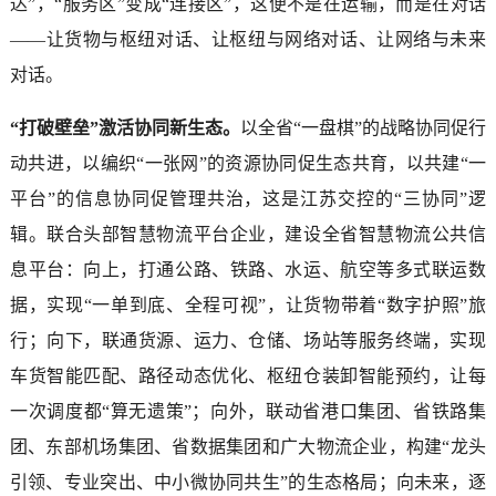
达”，“服务区”变成“连接区”，这便不是在运输，而是在对话
——让货物与枢纽对话、让枢纽与网络对话、让网络与未来
对话。
“打破壁垒”激活协同新生态。
以全省“一盘棋”的战略协同促行
动共进，以编织“一张网”的资源协同促生态共育，以共建“一
平台”的信息协同促管理共治，这是江苏交控的“三协同”逻
辑。联合头部智慧物流平台企业，建设全省智慧物流公共信
息平台：向上，打通公路、铁路、水运、航空等多式联运数
据，实现“一单到底、全程可视”，让货物带着“数字护照”旅
行；向下，联通货源、运力、仓储、场站等服务终端，实现
车货智能匹配、路径动态优化、枢纽仓装卸智能预约，让每
一次调度都“算无遗策”；向外，联动省港口集团、省铁路集
团、东部机场集团、省数据集团和广大物流企业，构建“龙头
引领、专业突出、中小微协同共生”的生态格局；向未来，逐