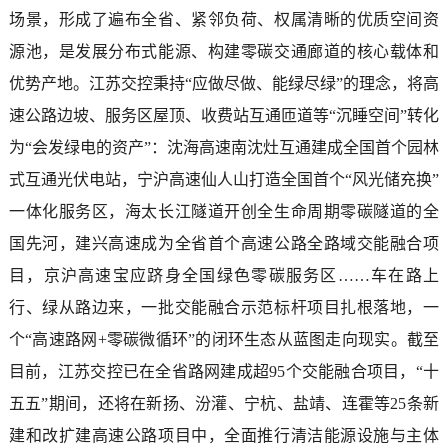
场景，形成了遍布全省、紧邻负荷、权属清晰的优质空间资
源池，是发展分布式能源、构建零碳交通廊道的核心载体和
优势产地。江苏交控秉持“应做尽做、能绿尽绿”的理念，将高
速公路边坡、服务区屋顶、收费站互通匝道等“沉睡空间”转化
为“会发绿电的资产”：沈海高速南沈灶互通建成全国首个园林
式互通光伏电站，宁沪高速仙人山打造全国首个“风光储充换”
一体化服务区，海太长江隧道开创全生命周期零碳隧道的全
国先河，建兴高速成为全省首个高速公路全路域交能融合项
目，京沪高速宝应跻身全国绿色零碳服务区……车在路上
行、绿从路边来，一批交能融合示范标杆项目扎根落地，一
个“高速路网+零碳微循环”的闭环生态从蓝图走向现实。截至
目前，江苏交控已在全省路网建成超95个交能融合项目，“十
五五”期间，还将在新扬、汾灌、宁杭、盐靖、连霍等25条新
建和改扩建高速公路项目中，全面推行清洁能源设施与主体