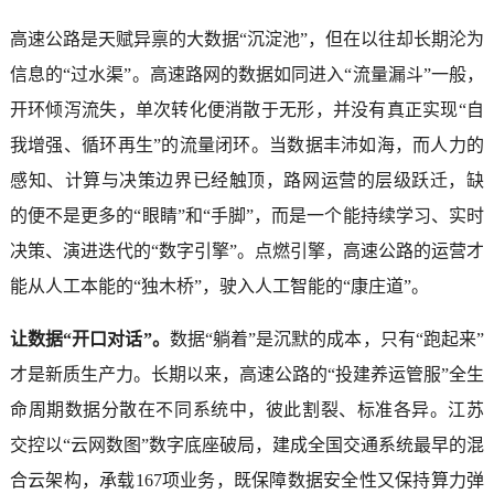
高速公路是天赋异禀的大数据“沉淀池”，但在以往却长期沦为
信息的“过水渠”。高速路网的数据如同进入“流量漏斗”一般，
开环倾泻流失，单次转化便消散于无形，并没有真正实现“自
我增强、循环再生”的流量闭环。当数据丰沛如海，而人力的
感知、计算与决策边界已经触顶，路网运营的层级跃迁，缺
的便不是更多的“眼睛”和“手脚”，而是一个能持续学习、实时
决策、演进迭代的“数字引擎”。点燃引擎，高速公路的运营才
能从人工本能的“独木桥”，驶入人工智能的“康庄道”。
让数据“开口对话”。
数据“躺着”是沉默的成本，只有“跑起来”
才是新质生产力。长期以来，高速公路的“投建养运管服”全生
命周期数据分散在不同系统中，彼此割裂、标准各异。江苏
交控以“云网数图”数字底座破局，建成全国交通系统最早的混
合云架构，承载167项业务，既保障数据安全性又保持算力弹