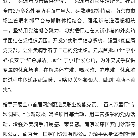
业，一头连着城市保供运转，一头连着群众生活所需。针对
全市2万多名外卖骑手面广量大、易散难聚等特点，南京市市
场监管局将抓平台与抓群体相结合、强组织与送温暖相统
一，坚持用党建凝心聚力，切实把行走在大街小巷的外卖骑
手团结在党组织周围。开发外卖骑手信息系统，设置9家直属
党支部，让外卖骑手有了自己的党组织。建成首批20个“宁小
蜂·食安宁”红色驿站、30个“宁小蜂”爱心角，为外卖骑手提供
专属的休息场地，在解决停车难、喝水难、充电难、休息难
的过程中传递组织温暖，切实以关怀凝聚人，做到“流动不流
失”。
指导开展全市首届网约配送员职业技能竞赛、“百人万里行”专
题调研、“心新鼓楼”暖蜂项目等活动，用丰富多彩的党内活
动，增强外卖骑手归属感、荣誉感。南京爱康国宾门诊部有
限公司、南京合一口腔门诊部有限公司为骑手免费体检的“健