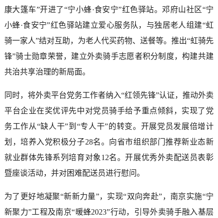
康大篷车”开进了“宁小蜂·食安宁”红色驿站。邓府山社区“宁
小蜂·食安宁”红色驿站建立爱心服务队，与独居老人组建“虹
骑一家人”结对互助，为老人代买药物、送餐等。推出“虹骑先
锋”骑士勋章荣誉，建立外卖骑手志愿者积分制度，构建共建
共治共享治理的新局面。
同时，将外卖平台党务工作者纳入“红领先锋”认证，推动外卖
平台企业在奖优评先中对党员骑手给予重点倾斜，实现了党
务工作从“缺人干”到“专人干”的转变。开展党员发展倍增计
划，培养入党积极分子28名。向省市组织部门推荐新业态新
就业群体先锋系列培育对象12名。开展优秀外卖配送员表彰
暨座谈活动，并对困难配送员进行慰问。
为了更好地凝聚“新新力量”，实现“双向奔赴”，南京实施“宁
新聚力”工程及南京“暖蜂2023”行动，引导外卖骑手融入基层