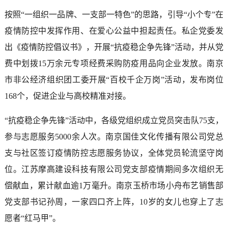
按照“一组织一品牌、一支部一特色”的思路，引导“小个专”在
疫情防控中发挥作用、在爱心公益中担起责任。私企党委发
出《疫情防控倡议书》，开展“抗疫稳企争先锋”活动，并从党
费中划拨15万余元专项经费采购防疫用品向企业发放。南京
市非公经济组织团工委开展“百校千企万岗”活动，发布岗位
168个，促进企业与高校精准对接。
“抗疫稳企争先锋”活动中，各级党组织成立党员突击队75支，
参与志愿服务5000余人次。南京国佳文化传播有限公司党总
支与社区签订疫情防控志愿服务协议，全体党员轮流坚守岗
位。江苏摩高建设科技有限公司党支部疫情期间多次组织无
偿献血，累计献血逾1万毫升。南京玉桥市场小舟布艺销售部
党支部书记孙周，一家四口齐上阵，10岁的女儿也穿上了志
愿者“红马甲”。