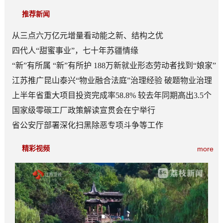
推荐新闻
从三点六万亿元增量看动能之新、结构之优
四代人“甜蜜事业”，七十年苏疆情缘
“新”有所属 “新”有所护 188万新就业形态劳动者找到“娘家”
江苏推广昆山泰兴“物业融合法庭”治理经验 破题物业治理
“老大难”
上半年省重大项目投资完成率58.8% 较去年同期高出3.5个
百分点
国家级零碳工厂政策解读宣贯会在宁举行
省公安厅部署深化扫黑除恶专项斗争等工作
精彩视频
more