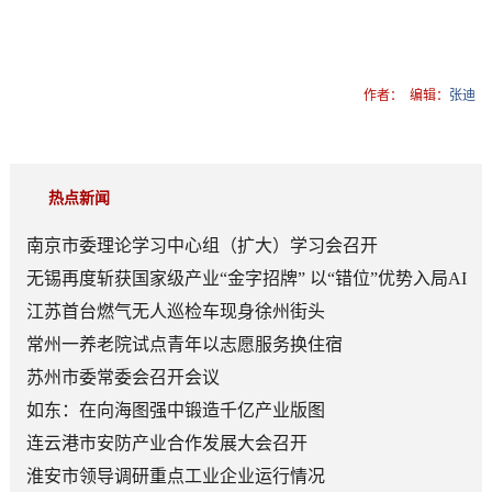
作者：
编辑：
张迪
热点新闻
南京市委理论学习中心组（扩大）学习会召开
无锡再度斩获国家级产业“金字招牌” 以“错位”优势入局AI
顶层赛道
江苏首台燃气无人巡检车现身徐州街头
常州一养老院试点青年以志愿服务换住宿
苏州市委常委会召开会议
如东：在向海图强中锻造千亿产业版图
连云港市安防产业合作发展大会召开
淮安市领导调研重点工业企业运行情况