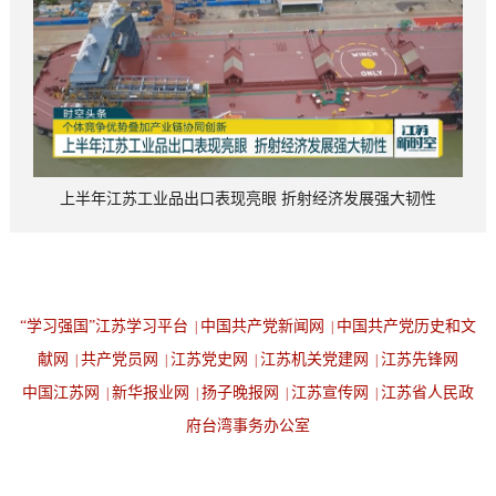
上半年江苏工业品出口表现亮眼 折射经济发展强大韧性
“学习强国”江苏学习平台
中国共产党新闻网
中国共产党历史和文
|
|
献网
共产党员网
江苏党史网
江苏机关党建网
江苏先锋网
|
|
|
|
中国江苏网
新华报业网
扬子晚报网
江苏宣传网
江苏省人民政
|
|
|
|
府台湾事务办公室
设为首页
返回顶端