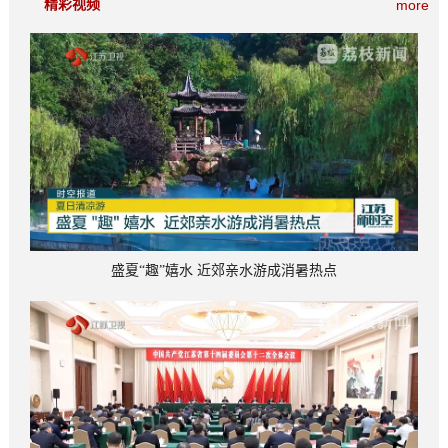
精彩视频
more
盛夏“趣”嬉水 近郊亲水游成消暑热点