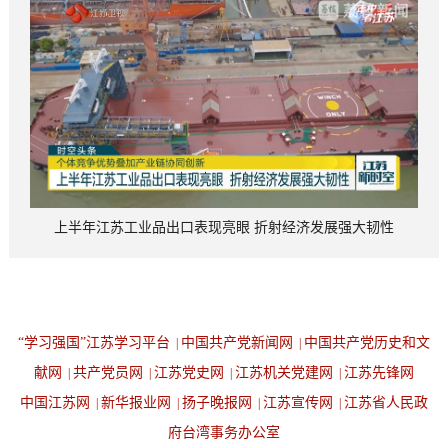
上半年江苏工业品出口表现亮眼 折射经济发展强大韧性
“学习强国”江苏学习平台
中国共产党新闻网
中国共产党历史和文
|
|
献网
共产党员网
江苏党史网
江苏机关党建网
江苏先锋网
|
|
|
|
中国江苏网
新华报业网
扬子晚报网
江苏宣传网
江苏省人民政
|
|
|
|
府台湾事务办公室