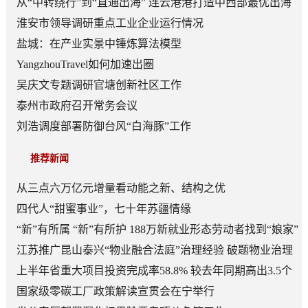
从“中转绕行”到“直通出海” 连云港港打造中西部最优出海
口
淮安市领导调研重点工业企业运行情况
盐城：在产业实景中锤炼算法模型
YangzhouTravel如何加速出圈
吴庆文专题调研官塘创新社区工作
泰州市政府召开常务会议
刘浩调度部署防御台风“白海豚”工作
推荐新闻
从三点六万亿元增量看动能之新、结构之优
四代人“甜蜜事业”，七十年苏疆情缘
“新”有所属 “新”有所护 188万新就业形态劳动者找到“娘家”
江苏推广昆山泰兴“物业融合法庭”治理经验 破题物业治理
“老大难”
上半年省重大项目投资完成率58.8% 较去年同期高出3.5个
百分点
国家级零碳工厂政策解读宣贯会在宁举行