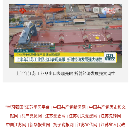
上半年江苏工业品出口表现亮眼 折射经济发展强大韧性
“学习强国”江苏学习平台
中国共产党新闻网
中国共产党历史和文
|
|
献网
共产党员网
江苏党史网
江苏机关党建网
江苏先锋网
|
|
|
|
中国江苏网
新华报业网
扬子晚报网
江苏宣传网
江苏省人民政
|
|
|
|