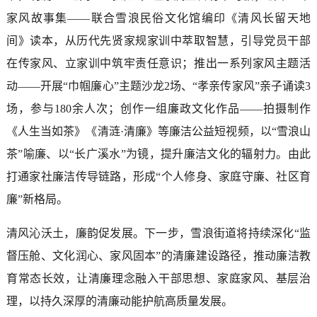
家风故事集——联合雪浪民俗文化馆编印《清风长留天地
间》读本，从历代先贤家规家训中萃取智慧，引导党员干部
在传家风、立家训中筑牢责任意识；推出一系列家风主题活
动——开展“巾帼廉心”主题沙龙2场、“孝亲传家风”亲子诵读3
场，参与180余人次；创作一组廉政文化作品——拍摄制作
《人生当如茶》《清涟·清廉》等廉洁公益短视频，以“雪浪山
茶”喻廉、以“长广溪水”为镜，提升廉洁文化的辐射力。由此
打通家社廉洁传导链路，形成“个人修身、家庭守廉、社区育
廉”新格局。
清风沁沃土，廉韵促发展。下一步，雪浪街道将持续深化“监
督压舱、文化润心、家风固本”的清廉建设路径，推动廉洁教
育常态长效，让清廉理念融入干部思想、家庭家风、基层治
理，以持久深厚的清廉动能护航高质量发展。