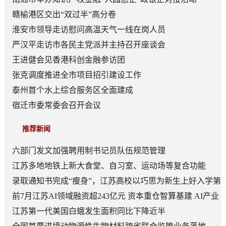
赣榆港区交出“双过半”高分卷
淮安市领导走访慰问高温天气一线在岗人员
严汉平走访市各民主党派并主持召开座谈会
王进健会见香港科创金融参访团
张克调度推进全市项目招引建设工作
泰州首个水上综合服务区全面建成
宿迁市委常委会召开会议
推荐新闻
六部门发文加强聘用制书记员队伍规范管理
江苏多地地铁上新大食堂、自习室、运动场等复合功能
——从“客流通道”到“生活场景”
录取通知书完成“瘦身”，江苏高校以巧思为新生上好入学第
一课
前7月江苏AI领域融资超243亿元 资本重仓智算基建 AI产业
底盘夯实
江苏第一代美国白蛾发生面积同比下降近半