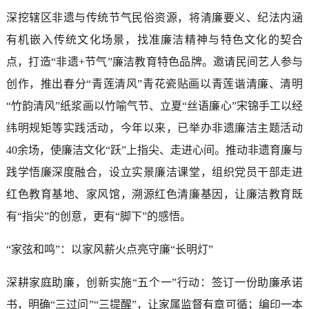
深挖辖区非遗与传统节气民俗资源，将清廉要义、纪法内涵
有机嵌入传统文化场景，找准廉洁精神与特色文化的契合
点，打造“非遗+节气”廉洁教育特色品牌。邀请民间艺人参与
创作，推出春分“青莲清风”青花瓷贴画以青莲谐清廉、清明
“竹韵清风”纸浆画以竹喻气节、立夏“丝语廉心”宋锦手工以经
纬明规矩等实践活动，今年以来，已举办非遗廉洁主题活动
40余场，使廉洁文化“跃”上指尖、走进心间。推动非遗育廉与
践学悟廉深度融合，设立实景廉洁课堂，组织党员干部走进
红色教育基地、家风馆，溯源红色清廉基因，让廉洁教育既
有“指尖”的创意，更有“脚下”的感悟。
“家弦和鸣”：以家风薪火点亮守廉“长明灯”
深耕家庭助廉，创新实施“五个一”行动：签订一份助廉承诺
书，明确“三过问”“三提醒”，让家属监督有章可循；编印一本