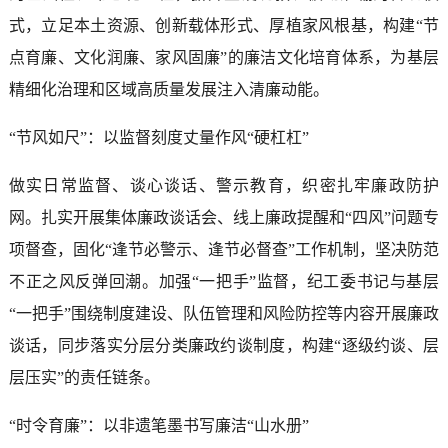
式，立足本土资源、创新载体形式、厚植家风根基，构建“节
点育廉、文化润廉、家风固廉”的廉洁文化培育体系，为基层
精细化治理和区域高质量发展注入清廉动能。
“节风如尺”：以监督刻度丈量作风“硬杠杠”
做实日常监督、谈心谈话、警示教育，织密扎牢廉政防护
网。扎实开展集体廉政谈话会、线上廉政提醒和“四风”问题专
项督查，固化“逢节必警示、逢节必督查”工作机制，坚决防范
不正之风反弹回潮。加强“一把手”监督，纪工委书记与基层
“一把手”围绕制度建设、队伍管理和风险防控等内容开展廉政
谈话，同步落实分层分类廉政约谈制度，构建“逐级约谈、层
层压实”的责任链条。
“时令育廉”：以非遗笔墨书写廉洁“山水册”