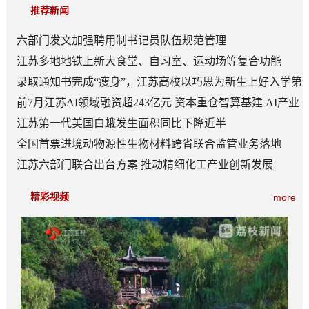
推荐新闻
六部门发文加强聘用制书记员队伍规范管理
江苏多地地铁上新大食堂、自习室、运动场等复合功能
——从“客流通道”到“生活场景”
录取通知书完成“瘦身”，江苏高校以巧思为新生上好入学第
一课
前7月江苏AI领域融资超243亿元 资本重仓智算基建 AI产业
底盘夯实
江苏第一代美国白蛾发生面积同比下降近半
全国首票进境动物源性生物材料跨省联合监管业务落地
江苏六部门联合出台方案 推动精细化工产业创新发展
精彩视频
more