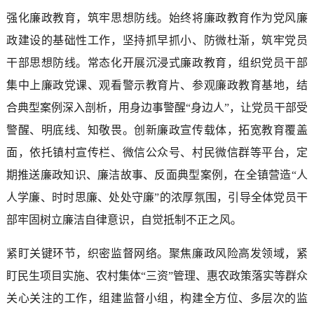
强化廉政教育，筑牢思想防线。始终将廉政教育作为党风廉
政建设的基础性工作，坚持抓早抓小、防微杜渐，筑牢党员
干部思想防线。常态化开展沉浸式廉政教育，组织党员干部
集中上廉政党课、观看警示教育片、参观廉政教育基地，结
合典型案例深入剖析，用身边事警醒“身边人”，让党员干部受
警醒、明底线、知敬畏。创新廉政宣传载体，拓宽教育覆盖
面，依托镇村宣传栏、微信公众号、村民微信群等平台，定
期推送廉政知识、廉洁故事、反面典型案例，在全镇营造“人
人学廉、时时思廉、处处守廉”的浓厚氛围，引导全体党员干
部牢固树立廉洁自律意识，自觉抵制不正之风。
紧盯关键环节，织密监督网络。聚焦廉政风险高发领域，紧
盯民生项目实施、农村集体“三资”管理、惠农政策落实等群众
关心关注的工作，组建监督小组，构建全方位、多层次的监