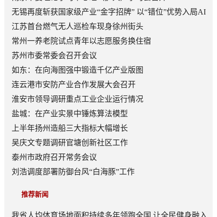
无锡再度斩获国家级产业“金字招牌” 以“错位”优势入局AI
顶层赛道
江苏首台燃气无人巡检车现身徐州街头
常州一养老院试点青年以志愿服务换住宿
苏州市委常委会召开会议
如东：在向海图强中锻造千亿产业版图
连云港市安防产业合作发展大会召开
淮安市领导调研重点工业企业运行情况
盐城：在产业实景中锤炼算法模型
上半年扬州造船三大指标大幅增长
吴庆文专题调研官塘创新社区工作
泰州市政府召开常务会议
刘浩调度部署防御台风“白海豚”工作
推荐新闻
我省人均体育场地面积持续多年领跑全国 让全民健身融入