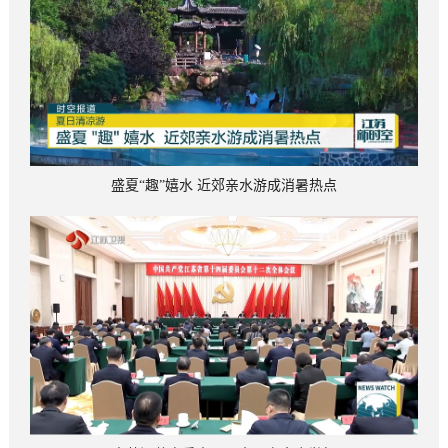
盛夏“趣”嬉水 近郊亲水游成消暑热点