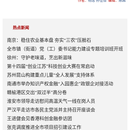
作者：
杨忠 孙佳怡
编辑：
陈茜
热点新闻
南京：稳住农业基本盘 夯实“三农”压舱石
全市镇（街道）党（工）委书记能力建设专题培训班开班
徐州：守护老味道，烹出新滋味
第十四届“创业江苏”科技创业大赛在常启动
苏州昆山构建重点儿童“全人发展”支持体系
南通市举办知识产权金融“入园惠企”政银企对接活动
赣榆港区交出“双过半”高分卷
淮安市领导走访慰问高温天气一线在岗人员
严汉平走访市各民主党派并主持召开座谈会
王进健会见香港科创金融参访团
张克调度推进全市项目招引建设工作