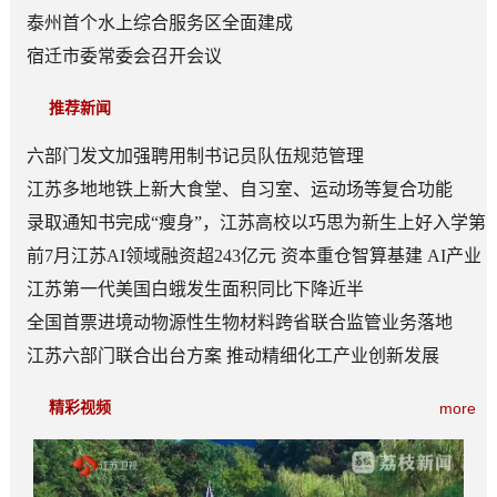
泰州首个水上综合服务区全面建成
宿迁市委常委会召开会议
推荐新闻
六部门发文加强聘用制书记员队伍规范管理
江苏多地地铁上新大食堂、自习室、运动场等复合功能
——从“客流通道”到“生活场景”
录取通知书完成“瘦身”，江苏高校以巧思为新生上好入学第
一课
前7月江苏AI领域融资超243亿元 资本重仓智算基建 AI产业
底盘夯实
江苏第一代美国白蛾发生面积同比下降近半
全国首票进境动物源性生物材料跨省联合监管业务落地
江苏六部门联合出台方案 推动精细化工产业创新发展
精彩视频
more