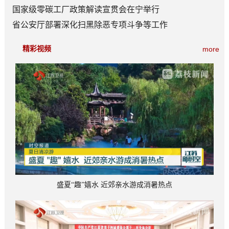
百分点
国家级零碳工厂政策解读宣贯会在宁举行
省公安厅部署深化扫黑除恶专项斗争等工作
精彩视频
more
盛夏“趣”嬉水 近郊亲水游成消暑热点